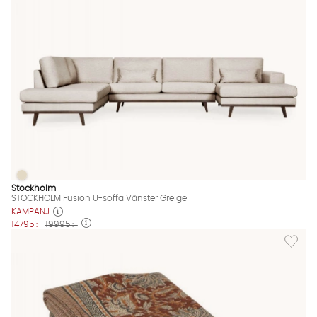
STOCKHOLM Fusion U-soffa Vänster Greige
STOCKHOLM Fusion U-soffa Vänster Greige Finns även i dessa 
Stockholm
STOCKHOLM Fusion U-soffa Vänster Greige
KAMPANJ
14795 :-
19995 :-
Lägg til