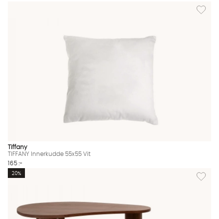
Lägg til
Tiffany
TIFFANY Innerkudde 55x55 Vit
165 :-
Lägg til
20%