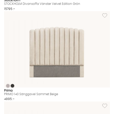
Stockholm
STOCKHOLM Divansoffa Vänster Velvet Edition Grön
15795 :-
Lägg til
PRIMO 140 Sänggavel Sammet Beige
PRIMO 140 Sänggavel Sammet Beige
PRIMO 140 Sänggavel Sammet Beige Finns även i dessa färger
Primo
PRIMO 140 Sänggavel Sammet Beige
4995 :-
Lägg til