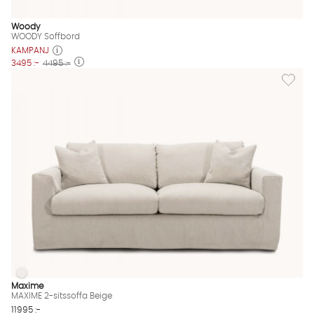
Woody
WOODY Soffbord
KAMPANJ
3495 :-
4495 :-
Lägg til
MAXIME 2-sitssoffa Beige
MAXIME 2-sitssoffa Beige Finns även i dessa färger:
Maxime
MAXIME 2-sitssoffa Beige
11995 :-