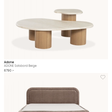
Adone
ADONE Satsbord Beige
6790 :-
Lägg til