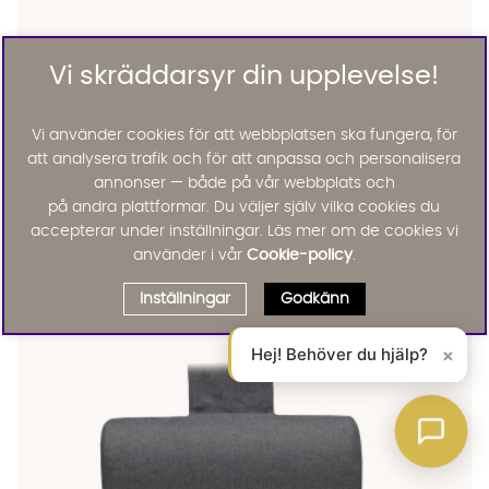
Vi skräddarsyr din upplevelse!
Vi använder cookies för att webbplatsen ska fungera, för
att analysera trafik och för att anpassa och personalisera
annonser — både på vår webbplats och
på andra plattformar. Du väljer själv vilka cookies du
TRIBECA 4-sitssoffa Beige
accepterar under inställningar. Läs mer om de cookies vi
TRIBECA 4-sitssoffa Beige Finns även i dessa färger:
Tribeca
använder i vår
Cookie-policy
.
TRIBECA 4-sitssoffa Beige
16995 :-
Lägg til
Inställningar
Godkänn
Hej! Behöver du hjälp?
×