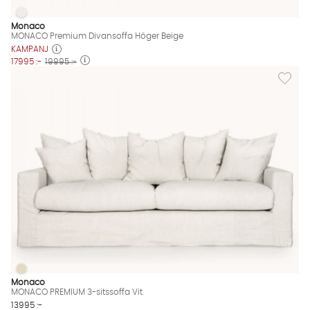
MONACO Premium Divansoffa Höger Beige
MONACO Premium Divansoffa Höger Beige Finns även i dessa 
Monaco
MONACO Premium Divansoffa Höger Beige
KAMPANJ
17995 :-
19995 :-
Lägg til
MONACO PREMIUM 3-sitssoffa Vit
MONACO PREMIUM 3-sitssoffa Vit Finns även i dessa färger:
Monaco
MONACO PREMIUM 3-sitssoffa Vit
13995 :-