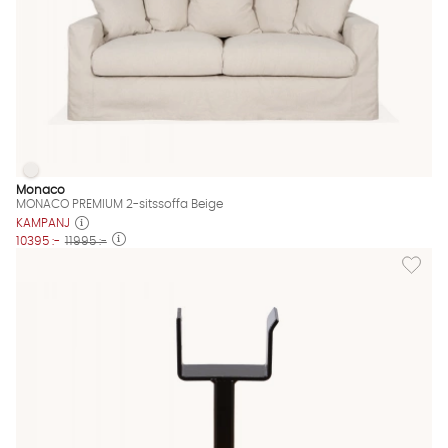
MONACO PREMIUM 2-sitssoffa Beige
MONACO PREMIUM 2-sitssoffa Beige Finns även i dessa färger:
Monaco
MONACO PREMIUM 2-sitssoffa Beige
KAMPANJ
10395 :-
11995 :-
Lägg til