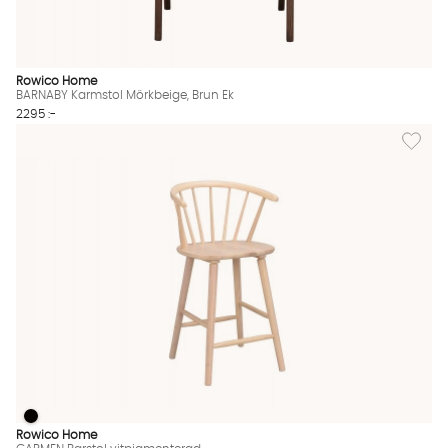
Rowico Home
BARNABY Karmstol Mörkbeige, Brun Ek
2295 :-
Lägg til
CARMEN Barstol vitpigmenterad
CARMEN Barstol vitpigmenterad Finns även i dessa färger:
Rowico Home