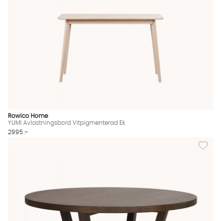
Rowico Home
YUMI Avlastningsbord Vitpigmenterad Ek
2995 :-
Lägg til