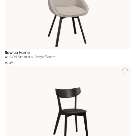
Rowico Home
ALISON Snurrstol Beige/Svart
1995 :-
Lägg till