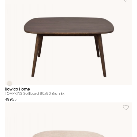
TOMPKINS Soffbord 90x90 Brun Ek
TOMPKINS Soffbord 90x90 Brun Ek Finns även i dessa färger:
Rowico Home
TOMPKINS Soffbord 90x90 Brun Ek
4995 :-
Lägg till