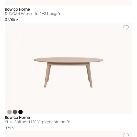
Rowico Home
DUNCAN Hörnsoffa 2+3 Ljusgrå
37785 :-
Lägg til
YUMI Soffbord 130 Vitpigmenterad Ek
YUMI Soffbord 130 Vitpigmenterad Ek
YUMI Soffbord 130 Vitpigmenterad Ek
YUMI Soffbord 130 Vitpigmenterad Ek Finns även i dessa färger
Rowico Home
YUMI Soffbord 130 Vitpigmenterad Ek
3795 :-
Lägg til