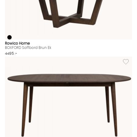
BOXFORD Soffbord Brun Ek
BOXFORD Soffbord Brun Ek Finns även i dessa färger:
Rowico Home
BOXFORD Soffbord Brun Ek
4495 :-
Lägg til