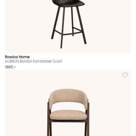
Rowico Home
AUBRUN Barstol Konstläder Svart
1895 :-
Lägg til