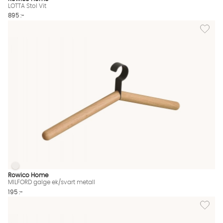
LOTTA Stol Vit
895 :-
Lägg til
MILFORD galge ek/svart metall
MILFORD galge ek/svart metall Finns även i dessa färger:
Rowico Home
MILFORD galge ek/svart metall
195 :-
Lägg til