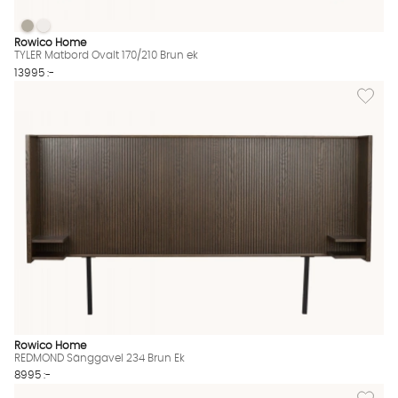
TYLER Matbord Ovalt 170/210 Brun ek
TYLER Matbord Ovalt 170/210 Brun ek
TYLER Matbord Ovalt 170/210 Brun ek Finns även i dessa färger:
Rowico Home
TYLER Matbord Ovalt 170/210 Brun ek
13995 :-
Lägg til
Rowico Home
REDMOND Sänggavel 234 Brun Ek
8995 :-
Lägg til