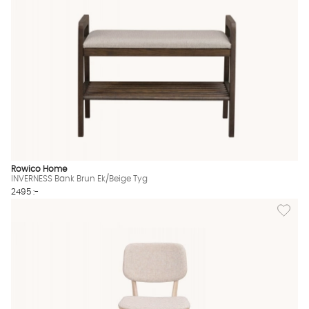
Rowico Home
INVERNESS Bänk Brun Ek/Beige Tyg
2495 :-
Lägg till