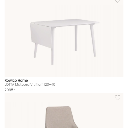
Rowico Home
LOTTA Matbord Vit Klaff 120+40
2995 :-
Lägg til