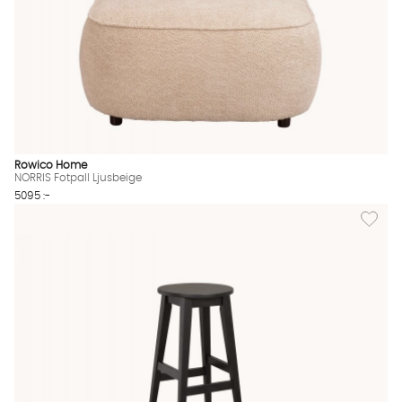
Rowico Home
NORRIS Fotpall Ljusbeige
5095 :-
Lägg til