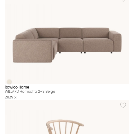
WILLARD Hörnsoffa 2+3 Beige
WILLARD Hörnsoffa 2+3 Beige Finns även i dessa färger:
Rowico Home
WILLARD Hörnsoffa 2+3 Beige
28295 :-
Lägg til