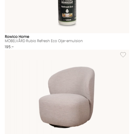
Rowico Home
MÖBELVÅRD Rubio Refresh Eco Olje-emulsion
195 :-
Lägg til