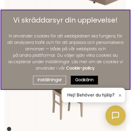
Vi skräddarsyr din upplevelse!
WILLARD Hörnsoffa 3+3 Beige
WILLARD Hörnsoffa 3+3 Beige Finns även i dessa färger:
Rowico Home
WILLARD Hörnsoffa 3+3 Beige
Vi använder cookies för att webbplatsen ska fungera, för
30130 :-
att analysera trafik och för att anpassa och personalisera
Lägg til
annonser — både på vår webbplats och
på andra plattformar. Du väljer själv vilka cookies du
accepterar under inställningar. Läs mer om de cookies vi
använder i vår
Cookie-policy
.
Inställningar
Godkänn
Hej! Behöver du hjälp?
×
FILIPPA Stol Whitewash/Grå