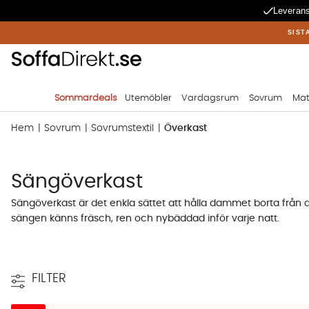
Leverans
SIST
Sommardeals
Utemöbler
Vardagsrum
Sovrum
Mat
Hem
Sovrum
Sovrumstextil
Överkast
Sängöverkast
Sängöverkast är det enkla sättet att hålla dammet borta från d
sängen känns fräsch, ren och nybäddad inför varje natt.
Många av våra kunder köper även våra större överkast till någo
hack", kasta det över soffan så har du snabbt förnyat en sliten 
tvättmaskinen än att börja krångla med fasta sofföverdrag när
FILTER
Mät fallet på överkastet inför val av storl