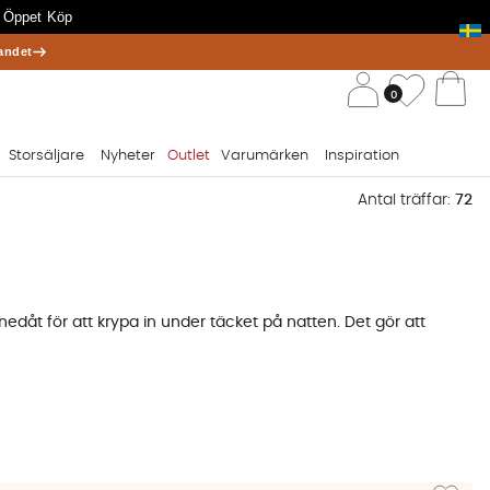
 Öppet Köp
andet
/ 
Önskelis
0
Va
Storsäljare
Nyheter
Outlet
Varumärken
Inspiration
Antal träffar:
72
edåt för att krypa in under täcket på natten. Det gör att
D-serie i måtten 280x280 cm har blivit ett populärt "soff-
fredagsmys. Det är betydligt enklare att slänga ett överkast i
Lägg till