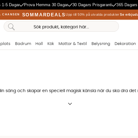
 1-5 Dagar
Prova Hemma 30 Dagar
30 Dagars Prisgaranti
365 Dagars
SOMMARDEALS
Upp till 50% på utvalda produkter
Se erbjud
A CHANSEN
plats
Badrum
Hall
Kök
Mattor & Textil
Belysning
Dekoration
in säng och skapar en speciell magisk känsla när du ska dra det n
t helt annat än sängen. Ett rejält sängöverkast, som vår MAGNHIL
soffa eller för att skydda klädseln från hundtassar eller familjens 
 olyckan väl varit framme.
ek