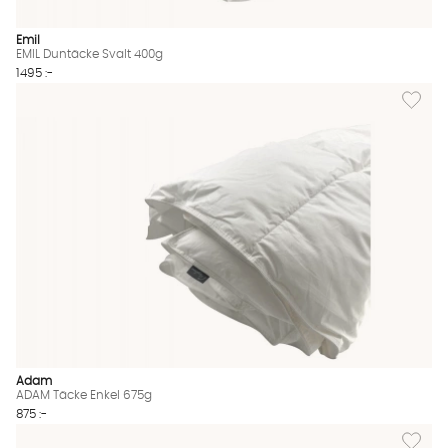
Emil
EMIL Duntäcke Svalt 400g
1495 :-
Lägg til
Adam
ADAM Täcke Enkel 675g
875 :-
Lägg till