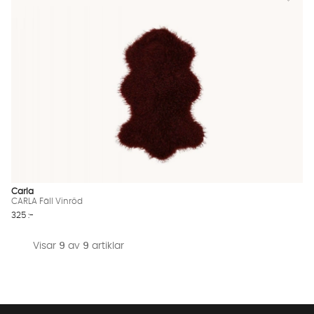
Carla
CARLA Fäll Vinröd
325 :-
Visar
9
av
9
artiklar