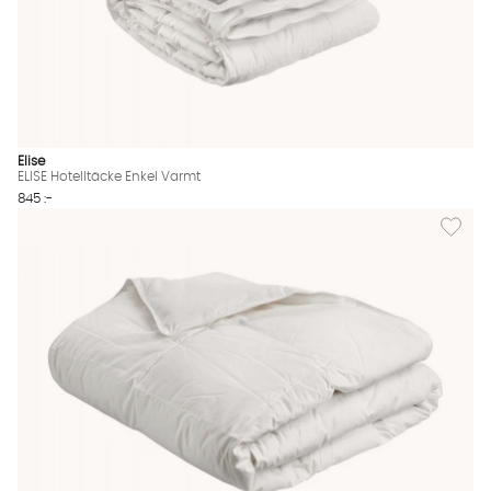
Elise
ELISE Hotelltäcke Enkel Varmt
845 :-
Lägg til