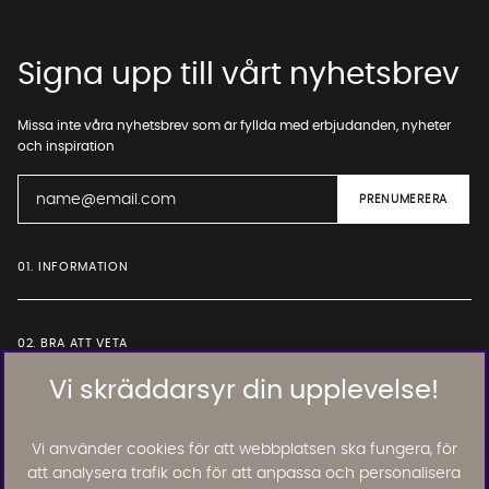
Signa upp till vårt nyhetsbrev
Missa inte våra nyhetsbrev som är fyllda med erbjudanden, nyheter
och inspiration
01. INFORMATION
02. BRA ATT VETA
Vi skräddarsyr din upplevelse!
Läs och lämna kundomdömen:
Vi använder cookies för att webbplatsen ska fungera, för
att analysera trafik och för att anpassa och personalisera