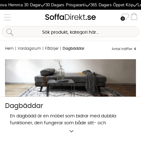
ova Hemma 30 Dagar
30 Dagars Prisgaranti
365 Dagars Öppet Köp
Le
Önske
0
Va
Sofia Direkt
AI-assistent
Hem
Vardagsrum
Fåtöljer
Dagbäddar
Antal träffar:
4
Dagbäddar
En dagbädd är en möbel som bidrar med dubbla
funktioner, den fungerar som både sitt- och
liggplats. Till skillnad från en vanlig säng är
dagbäddar byggda för att användas i