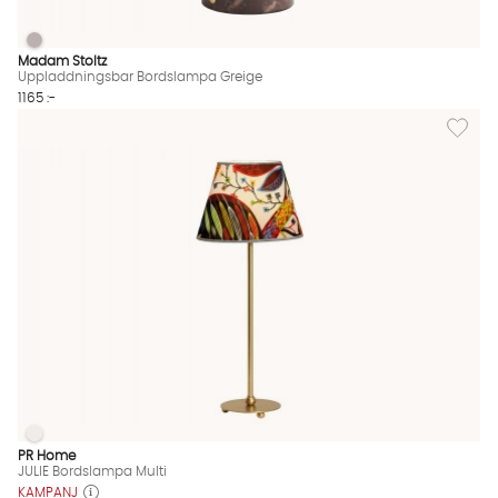
Uppladdningsbar Bordslampa Greige
Uppladdningsbar Bordslampa Greige Finns även i dessa färge
Madam Stoltz
Uppladdningsbar Bordslampa Greige
1165 :-
Lägg til
JULIE Bordslampa Multi
JULIE Bordslampa Multi Finns även i dessa färger:
PR Home
JULIE Bordslampa Multi
KAMPANJ