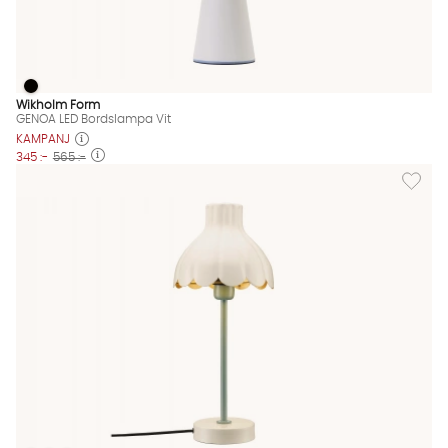
GENOA LED Bordslampa Vit
GENOA LED Bordslampa Vit Finns även i dessa färger:
Wikholm Form
GENOA LED Bordslampa Vit
KAMPANJ
345 :-
565 :-
Lägg til