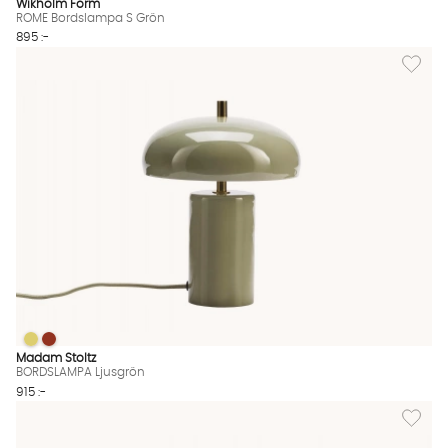
Wikholm Form
ROME Bordslampa S Grön
895 :-
Lägg til
BORDSLAMPA Ljusgrön
BORDSLAMPA Ljusgrön
BORDSLAMPA Ljusgrön Finns även i dessa färger:
Madam Stoltz
BORDSLAMPA Ljusgrön
915 :-
Lägg til