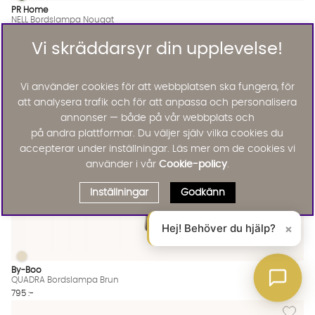
NELL Bordslampa Nougat
NELL Bordslampa Nougat Finns även i dessa färger:
PR Home
NELL Bordslampa Nougat
KAMPANJ
Vi skräddarsyr din upplevelse!
556 :-
556 :-
Lägg til
Vi använder cookies för att webbplatsen ska fungera, för
att analysera trafik och för att anpassa och personalisera
annonser — både på vår webbplats och
på andra plattformar. Du väljer själv vilka cookies du
accepterar under inställningar. Läs mer om de cookies vi
använder i vår
Cookie-policy
.
Inställningar
Godkänn
Hej! Behöver du hjälp?
×
QUADRA Bordslampa Brun
QUADRA Bordslampa Brun Finns även i dessa färger:
By-Boo
QUADRA Bordslampa Brun
795 :-
Lägg til