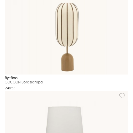
By-Boo
COCOON Bordslampa
2495 :-
Lägg til