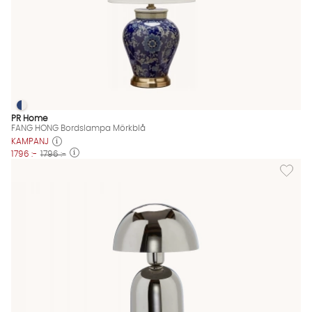
FANG HONG Bordslampa Mörkblå
FANG HONG Bordslampa Mörkblå Finns även i dessa färger:
PR Home
FANG HONG Bordslampa Mörkblå
KAMPANJ
1796 :-
1796 :-
Lägg til