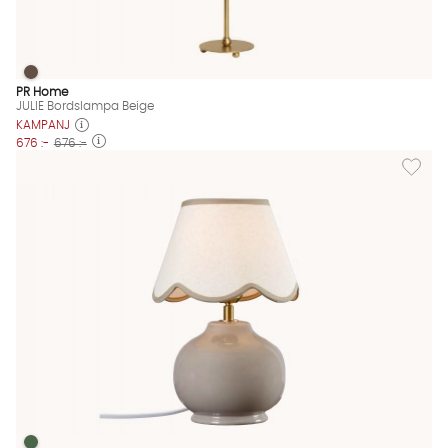
JULIE Bordslampa Beige
JULIE Bordslampa Beige Finns även i dessa färger:
PR Home
JULIE Bordslampa Beige
KAMPANJ
676 :-
676 :-
Lägg til