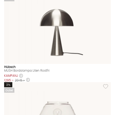
Hübsch
MUSH Bordslampa Liten Rostfri
KAMPANJ
1295 :-
2045 :-
Lägg til
31%
Outlet