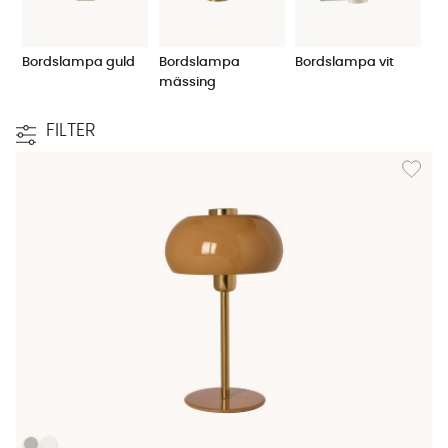
som PR Home, House Doctor och Madam Stolz. Köp
din bordslampa på SoffaDirekt idag!
Bordslampa guld
Bordslampa
Bordslampa vit
mässing
FILTER
Lägg til