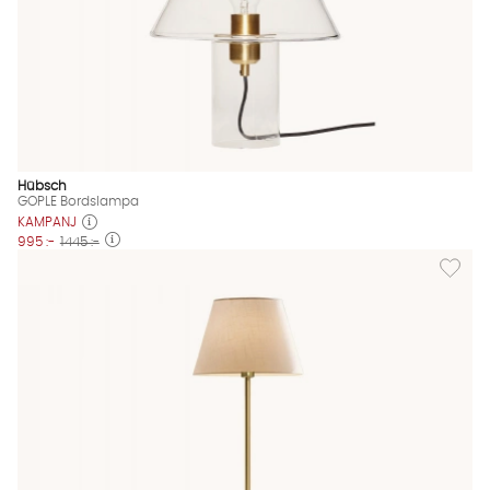
Hübsch
GOPLE Bordslampa
KAMPANJ
995 :-
1445 :-
Lägg til