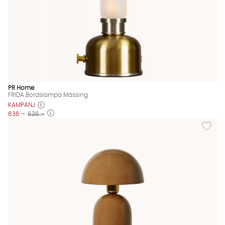
PR Home
FRIDA Bordslampa Mässing
KAMPANJ
636 :-
636 :-
Lägg til