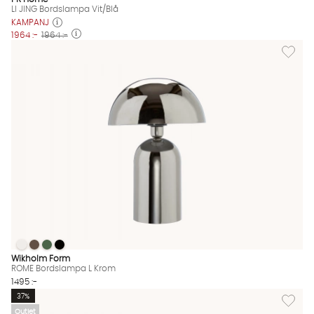
LI JING Bordslampa Vit/Blå
KAMPANJ
1964 :-
1964 :-
Lägg til
ROME Bordslampa L Krom
ROME Bordslampa L Krom
ROME Bordslampa L Krom
ROME Bordslampa L Krom
ROME Bordslampa L Krom Finns även i dessa färger:
Wikholm Form
ROME Bordslampa L Krom
1495 :-
Lägg til
37%
Outlet