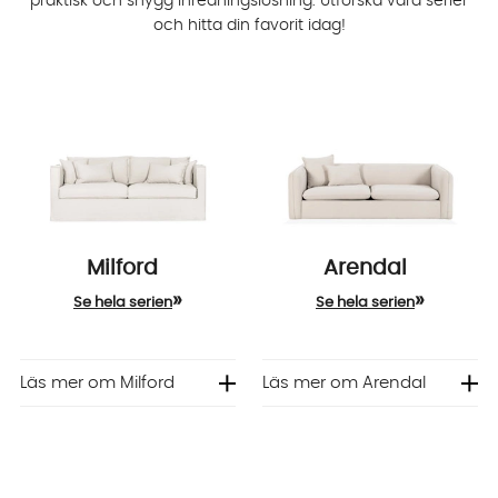
praktisk och snygg inredningslösning. Utforska våra serier
och hitta din favorit idag!
Milford
Arendal
»
»
Se hela serien
Se hela serien
Läs mer om Milford
Läs mer om Arendal
Komfort: Mjuk / Medium /
Fast
Komfort: Mjuk / Medium /
Fast
Madrass ingår
✓
Madrass ingår
✓