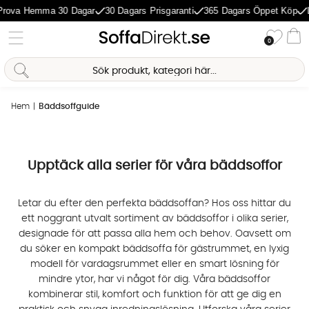
rova Hemma 30 Dagar
30 Dagars Prisgaranti
365 Dagars Öppet Köp
L
Önske
0
Va
Sofia Direkt
Hem
Bäddsoffguide
AI-assistent
Upptäck alla serier för våra
bäddsoffor
Letar du efter den perfekta
bäddsoffan
? Hos oss hittar du
ett noggrant utvalt sortiment av
bäddsoffor
i olika serier,
designade för att passa alla hem och behov. Oavsett om
du söker en kompakt
bäddsoffa
för gästrummet, en lyxig
modell för vardagsrummet eller en smart lösning för
mindre ytor, har vi något för dig. Våra
bäddsoffor
kombinerar stil, komfort och funktion för att ge dig en