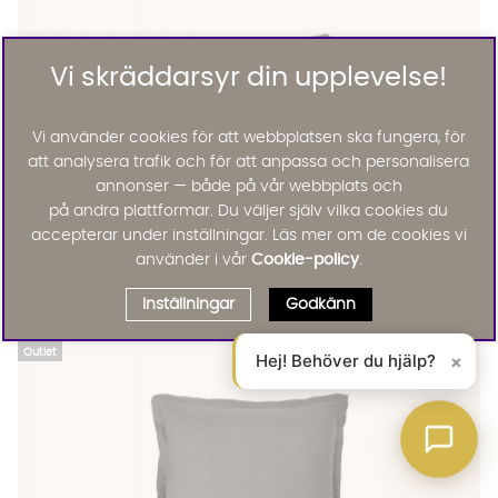
Vi skräddarsyr din upplevelse!
Vi använder cookies för att webbplatsen ska fungera, för
att analysera trafik och för att anpassa och personalisera
annonser — både på vår webbplats och
på andra plattformar. Du väljer själv vilka cookies du
accepterar under inställningar. Läs mer om de cookies vi
använder i vår
Cookie-policy
.
Cleo
CLEO Örngott 50x60 Grå
Inställningar
Godkänn
125 :-
Lägg til
34%
Outlet
Hej! Behöver du hjälp?
×