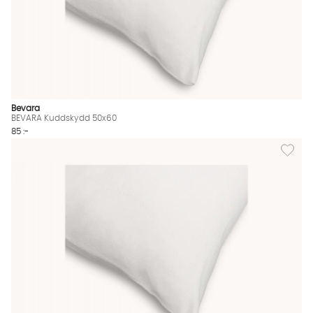
Bevara
BEVARA Kuddskydd 50x60
85 :-
Lägg til