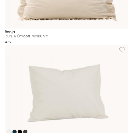
Ronja
RONJA Örngott 70x100 Vit
475 :-
Lägg til