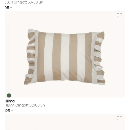
EDEN Örngott 50x60 Lin
95 :-
Lägg til
HILMA Örngott 50x60 Lin
HILMA Örngott 50x60 Lin Finns även i dessa färger:
Hilma
HILMA Örngott 50x60 Lin
125 :-
Lägg til