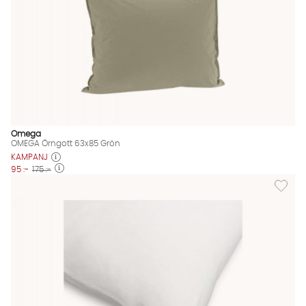
Omega
OMEGA Örngott 63x85 Grön
KAMPANJ
95 :-
175 :-
Lägg til