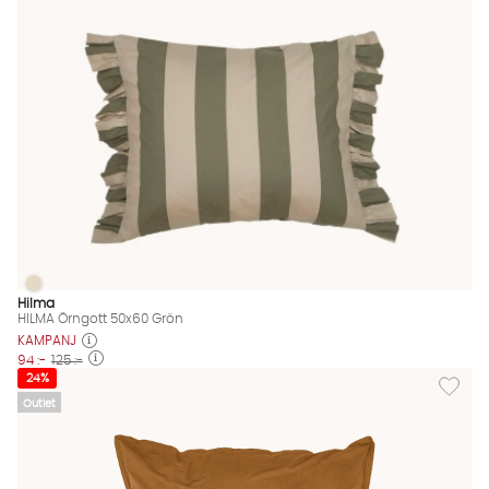
HILMA Örngott 50x60 Grön
HILMA Örngott 50x60 Grön Finns även i dessa färger:
Hilma
HILMA Örngott 50x60 Grön
KAMPANJ
94 :-
125 :-
Lägg til
24%
Outlet