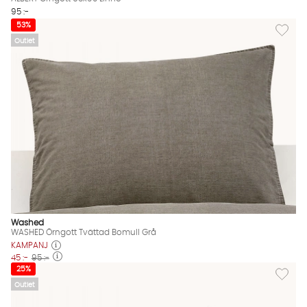
95 :-
Lägg til
53%
Outlet
Washed
WASHED Örngott Tvättad Bomull Grå
KAMPANJ
45 :-
95 :-
Lägg til
25%
Outlet