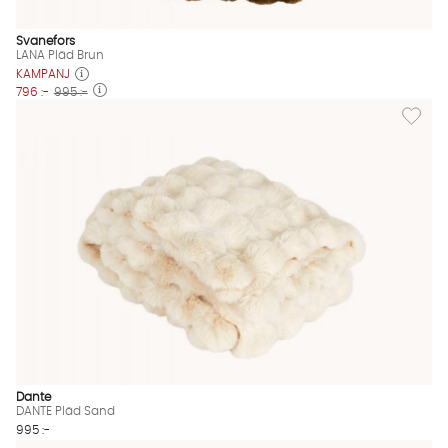
Svanefors
LANA Pläd Brun
KAMPANJ
796 :-
995 :-
Lägg til
Dante
DANTE Pläd Sand
995 :-