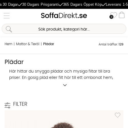
agar
30 Dagars Prisgaranti
365 Dagars Öppet Köp
Leverans 1-5 Dagar
Önske
0
Va
Hem
Mattor & Textil
Plädar
Antal träffar:
129
Plädar
Här hittar du snygga plädar och mysiga filtar till bra
priser. En gosig pläd eller filt hör till ett ombonat hem,
oavsett om det är ett vardags- eller sovrum som
behöver förnyas. Och få stunder är väl så underbara
som de dagar man kryper ner i soffan under en pläd.
FILTER
Lägg till
Sofia Direkt
AI-assistent