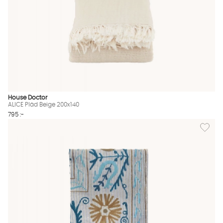
House Doctor
ALICE Pläd Beige 200x140
795 :-
Lägg til