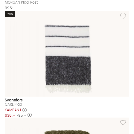
MORGAN Pläd, Rost
995 :-
Lägg till
20%
Svanefors
CARL Pläd
KAMPANJ
636 :-
795 :-
Lägg till