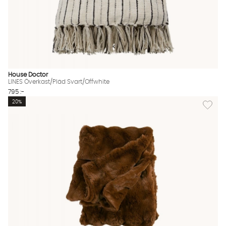
House Doctor
LINES Överkast/Pläd Svart/Offwhite
795 :-
Lägg till
20%