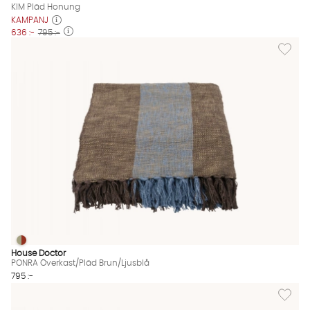
KIM Pläd Honung
KAMPANJ
636 :-
795 :-
Lägg til
PONRA Överkast/Pläd Brun/Ljusblå
PONRA Överkast/Pläd Brun/Ljusblå Finns även i dessa färger:
House Doctor
PONRA Överkast/Pläd Brun/Ljusblå
795 :-
Lägg till