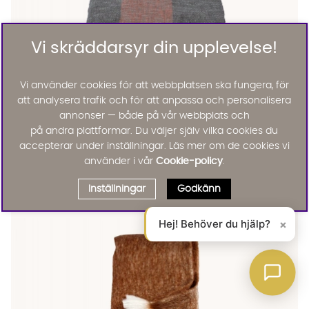
Vi skräddarsyr din upplevelse!
Vi använder cookies för att webbplatsen ska fungera, för
att analysera trafik och för att anpassa och personalisera
annonser — både på vår webbplats och
på andra plattformar. Du väljer själv vilka cookies du
accepterar under inställningar. Läs mer om de cookies vi
PONRA Överkast/Pläd Khaki/Bränd röd
PONRA Överkast/Pläd Khaki/Bränd röd Finns även i dessa färge
använder i vår
Cookie-policy
.
House Doctor
PONRA Överkast/Pläd Khaki/Bränd röd
Inställningar
Godkänn
795 :-
Lägg till
20%
Hej! Behöver du hjälp?
×