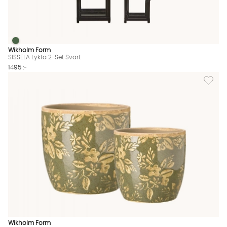
SISSELA Lykta 2-Set Svart
SISSELA Lykta 2-Set Svart Finns även i dessa färger:
Wikholm Form
SISSELA Lykta 2-Set Svart
1495 :-
Lägg til
Wikholm Form