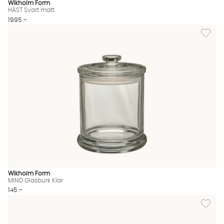
Wikholm Form
HÄST Svart matt
1995 :-
Lägg til
Wikholm Form
MINO Glasburk Klar
145 :-
Lägg till