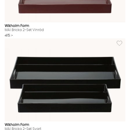
Wikholm Form
MAI Bricka 2-Set Vinröd
415 :-
Lägg till
Wikholm Form
MAI Bricka 2-Set Svart