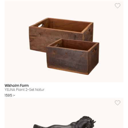
Lägg till
Wikholm Form
YELINA Plant 2-Set Natur
1595 :-
Lägg til