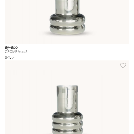
By-Boo
CROME Vas S
645 :-
Lägg til