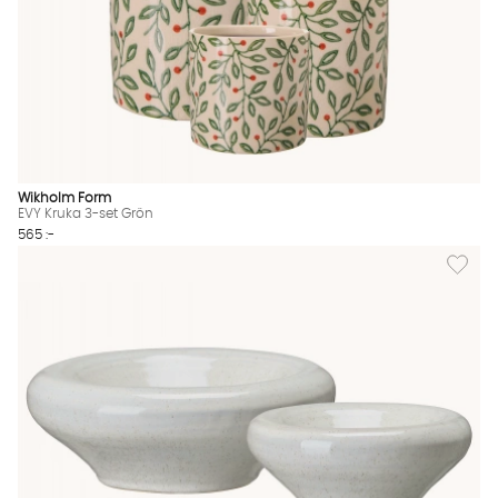
Wikholm Form
EVY Kruka 3-set Grön
565 :-
Lägg til