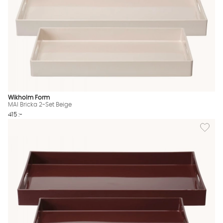
Wikholm Form
MAI Bricka 2-Set Beige
415 :-
Lägg till