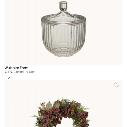
Wikholm Form
ALDA Glasburk Klar
145 :-
Lägg til