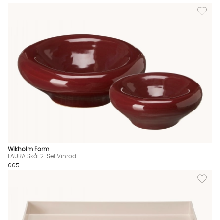
Lägg til
Wikholm Form
LAURA Skål 2-Set Vinröd
665 :-
Lägg till