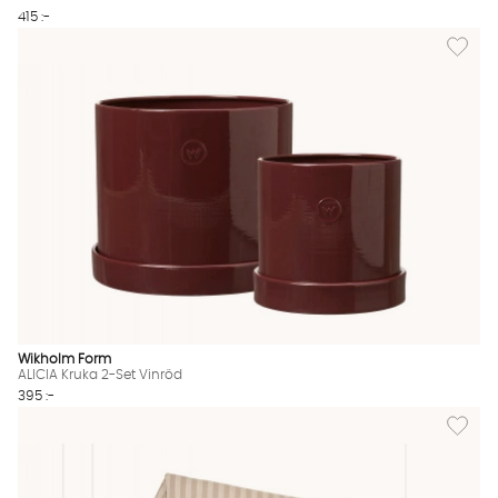
415 :-
Lägg till
Wikholm Form
ALICIA Kruka 2-Set Vinröd
395 :-
Lägg til