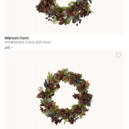
Wikholm Form
HYDRANGEA Krans D35 Grön
415 :-
Lägg til