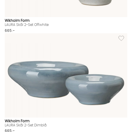
Wikholm Form
LAURA Skål 2-Set Offwhite
665 :-
Lägg til
Wikholm Form
LAURA Skål 2-Set Dimblå
665 :-