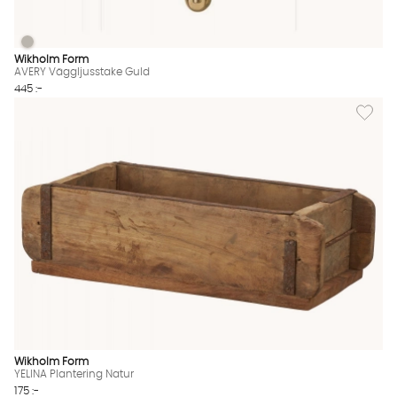
AVERY Väggljusstake Guld
AVERY Väggljusstake Guld Finns även i dessa färger:
Wikholm Form
AVERY Väggljusstake Guld
445 :-
Lägg till
Wikholm Form
YELINA Plantering Natur
175 :-