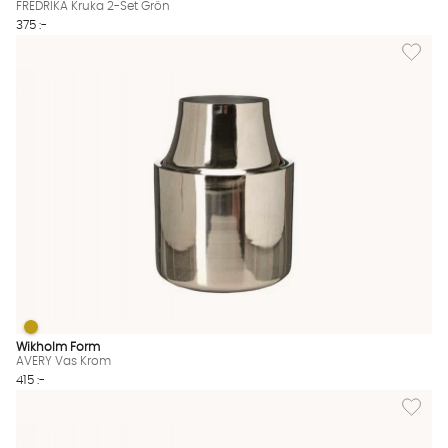
FREDRIKA Kruka 2-Set Grön
375 :-
Lägg til
AVERY Vas Krom
AVERY Vas Krom Finns även i dessa färger:
Wikholm Form
AVERY Vas Krom
415 :-
Lägg til