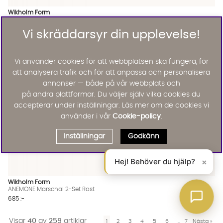
Wikholm Form
HYDRANGEA Krans D45 Grön
595 :-
Vi skräddarsyr din upplevelse!
Lägg til
Vi använder cookies för att webbplatsen ska fungera, för
att analysera trafik och för att anpassa och personalisera
annonser — både på vår webbplats och
på andra plattformar. Du väljer själv vilka cookies du
accepterar under inställningar. Läs mer om de cookies vi
använder i vår
Cookie-policy
.
Inställningar
Godkänn
Hej! Behöver du hjälp?
×
Wikholm Form
ANEMONE Marschal 2-Set Rost
685 :-
Visar
40
av
259
artiklar
1
2
3
4
5
6
..
7
Nästa
»