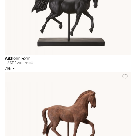
Wikholm Form
HÄST Svart matt
795 :-
Lägg till