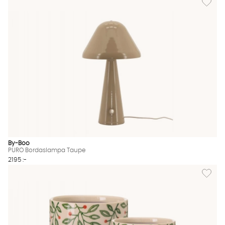
By-Boo
PURO Bordaslampa Taupe
2195 :-
Lägg til