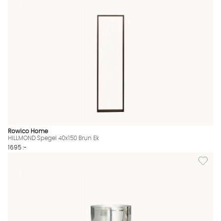
Rowico Home
HILLMOND Spegel 40x150 Brun Ek
1695 :-
Lägg til