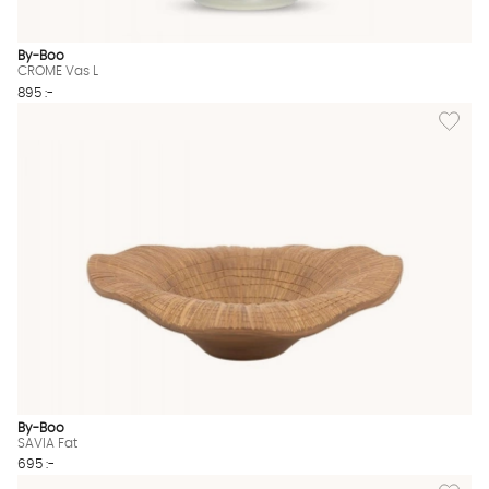
By-Boo
CROME Vas L
895 :-
Lägg till
By-Boo
SAVIA Fat
695 :-
Lägg til