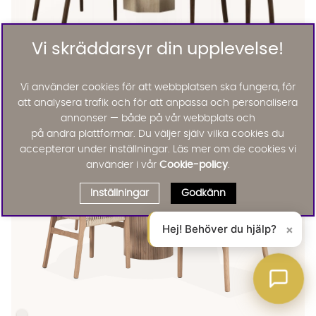
Vi skräddarsyr din upplevelse!
Catania
CATANIA/NINNI Matgrupp 4 Stolar Sandbeige/Brun
Vi använder cookies för att webbplatsen ska fungera, för
BRA DEAL
att analysera trafik och för att anpassa och personalisera
13495 :-
Lägg til
25%
annonser — både på vår webbplats och
på andra plattformar. Du väljer själv vilka cookies du
accepterar under inställningar. Läs mer om de cookies vi
använder i vår
Cookie-policy
.
Inställningar
Godkänn
Hej! Behöver du hjälp?
×