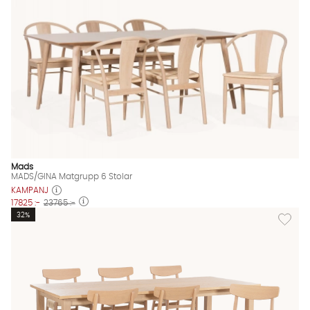
Mads
MADS/GINA Matgrupp 6 Stolar
KAMPANJ
17825 :-
23765 :-
Lägg til
32%