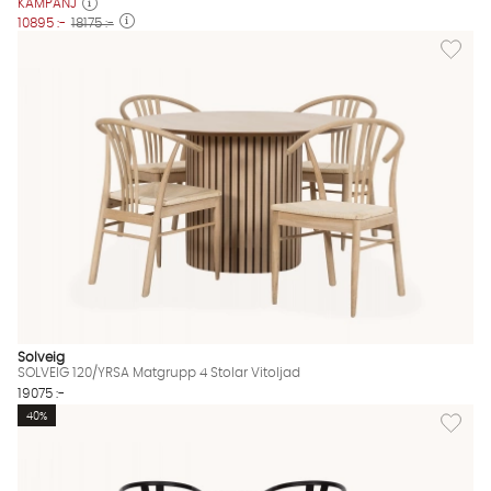
KAMPANJ
10895 :-
18175 :-
Lägg til
Solveig
SOLVEIG 120/YRSA Matgrupp 4 Stolar Vitoljad
19075 :-
Lägg til
40%