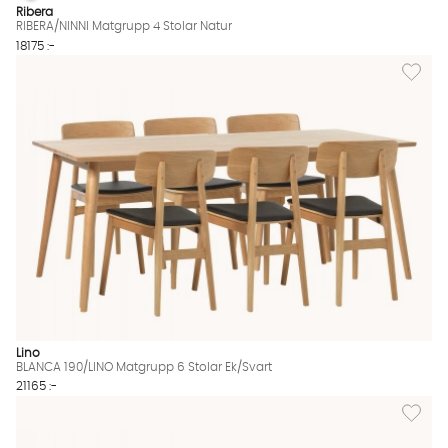
RIBERA/NINNI Matgrupp 4 Stolar Natur Finns även i dessa färge
Ribera
RIBERA/NINNI Matgrupp 4 Stolar Natur
18175 :-
Lägg til
Lino
BLANCA 190/LINO Matgrupp 6 Stolar Ek/Svart
21165 :-
Lägg til