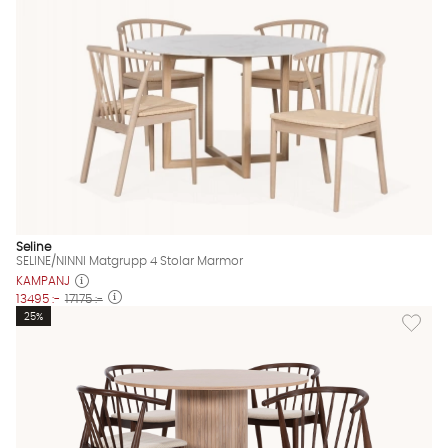
Seline
SELINE/NINNI Matgrupp 4 Stolar Marmor
KAMPANJ
13495 :-
17175 :-
Lägg til
25%