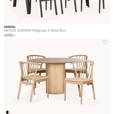
Matilda
MATILDA 200/NINNI Matgrupp 6 Stolar Brun
25765 :-
Lägg til
RIBERA/NINNI Matgrupp 4 Stolar Natur