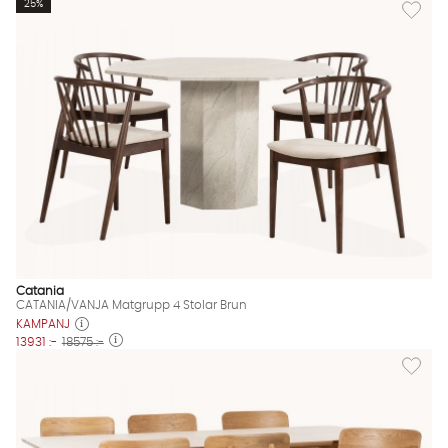
Lägg til
25%
Catania
CATANIA/VANJA Matgrupp 4 Stolar Brun
KAMPANJ
13931 :-
18575 :-
Lägg til