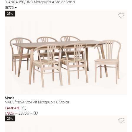
BLANCA 150/LINO Matgrupp 4 Stolar Sand
15775 :-
Lägg til
25%
Mads
MADS/YRSA Stol Vit Matgrupp 6 Stolar
KAMPANJ
17825 :-
23765 :-
Lägg til
25%