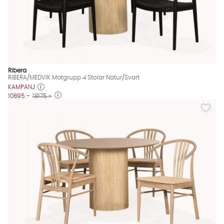
Ribera
RIBERA/MEDVIK Matgrupp 4 Stolar Natur/Svart
KAMPANJ
10895 :-
18175 :-
Lägg til