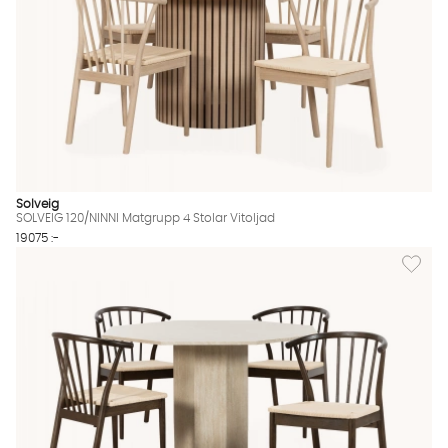
Solveig
SOLVEIG 120/NINNI Matgrupp 4 Stolar Vitoljad
19075 :-
Lägg til