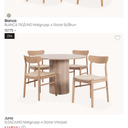
BLANCA 150/LINO Matgrupp 4 Stolar Ek/Brun
BLANCA 150/LINO Matgrupp 4 Stolar Ek/Brun Finns även i dessa
Blanca
BLANCA 150/LINO Matgrupp 4 Stolar Ek/Brun
15775 :-
Lägg til
25%
Juno
ELSA/JUNO Matgrupp 4 Stolar Vitoljad
KAMPANJ