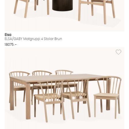
Elsa
ELSA/GABY Matgrupp 4 Stolar Brun
18075 :-
Lägg til