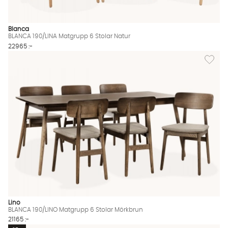
Blanca
BLANCA 190/LINA Matgrupp 6 Stolar Natur
22965 :-
Lägg til
Lino
BLANCA 190/LINO Matgrupp 6 Stolar Mörkbrun
21165 :-