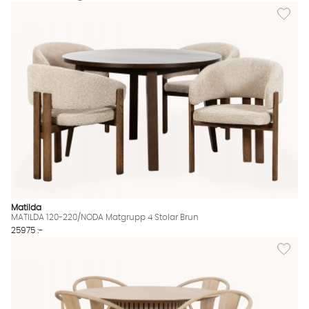
Lägg til
Matilda
MATILDA 120-220/NODA Matgrupp 4 Stolar Brun
25975 :-
Lägg til