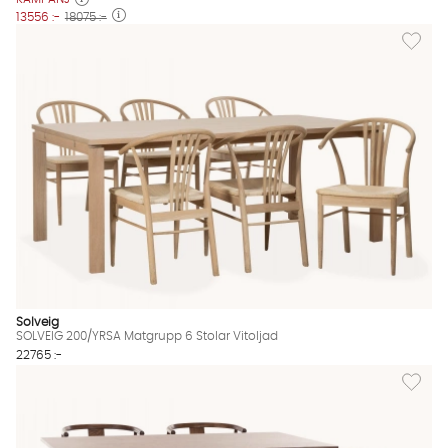
13556 :-
18075 :-
Lägg til
Solveig
SOLVEIG 200/YRSA Matgrupp 6 Stolar Vitoljad
22765 :-
Lägg til