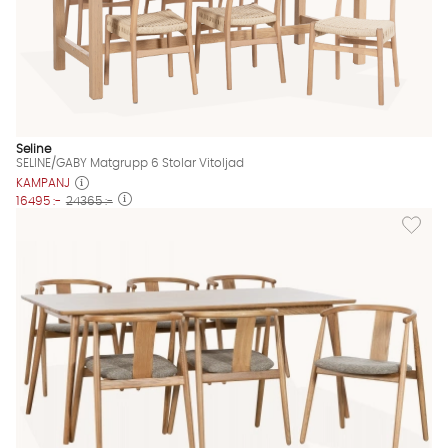
Seline
SELINE/GABY Matgrupp 6 Stolar Vitoljad
KAMPANJ
16495 :-
24365 :-
Lägg til