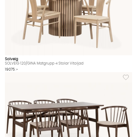
Solveig
SOLVEIG 120/GINA Matgrupp 4 Stolar Vitoljad
19075 :-
Lägg til