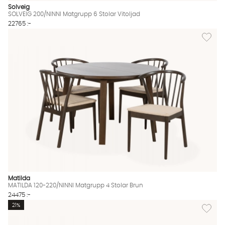
Solveig
SOLVEIG 200/NINNI Matgrupp 6 Stolar Vitoljad
22765 :-
Lägg til
Matilda
MATILDA 120-220/NINNI Matgrupp 4 Stolar Brun
24475 :-
Lägg til
21%