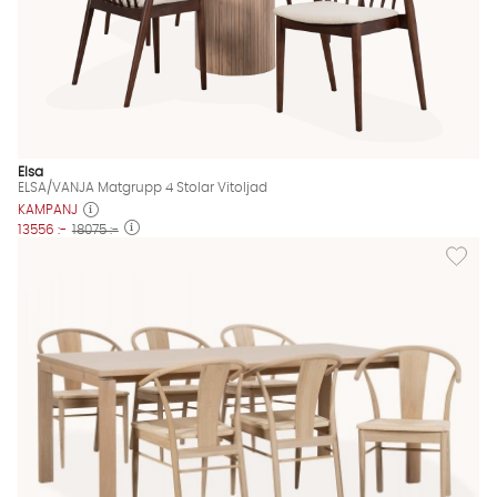
Elsa
ELSA/VANJA Matgrupp 4 Stolar Vitoljad
KAMPANJ
13556 :-
18075 :-
Lägg til