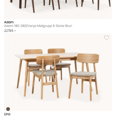
Adam
Adam 180-280/Vanja Matgrupp 6 Stolar Brun
22765 :-
Lägg til
BLANCA 150/LINO Matgrupp 4 Stolar Sand
BLANCA 150/LINO Matgrupp 4 Stolar Sand Finns även i dessa f
Lino