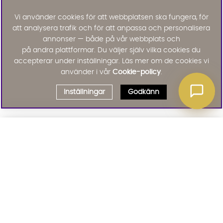
Vi använder cookies för att webbplatsen ska fungera, för
att analysera trafik och för att anpassa och personalisera
annonser — både på vår webbplats och
på andra plattformar. Du väljer själv vilka cookies du
accepterar under inställningar. Läs mer om de cookies vi
använder i vår
Cookie-policy
.
Inställningar
Godkänn
Välj delbetalning
Qliro
· Fast månadsbelopp
Signa upp till vårt nyhetsbrev
Produktpris
Missa inte våra nyhetsbrev som är fyllda med erbjudanden, nyheter
och inspiration
Representativt exempel