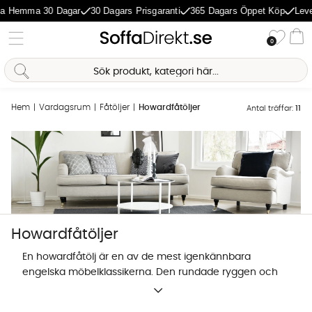
 Hemma 30 Dagar
30 Dagars Prisgaranti
365 Dagars Öppet Köp
Lever
Önske
0
Va
Hem
Vardagsrum
Fåtöljer
Howardfåtöljer
Antal träffar:
11
Sofia Direkt
AI-assistent
Howardfåtöljer
En howardfåtölj är en av de mest igenkännbara
engelska möbelklassikerna. Den rundade ryggen och
de tydliga armstöden har formats fram under över
400 år och är idag ett självklart inslag i en traditionell