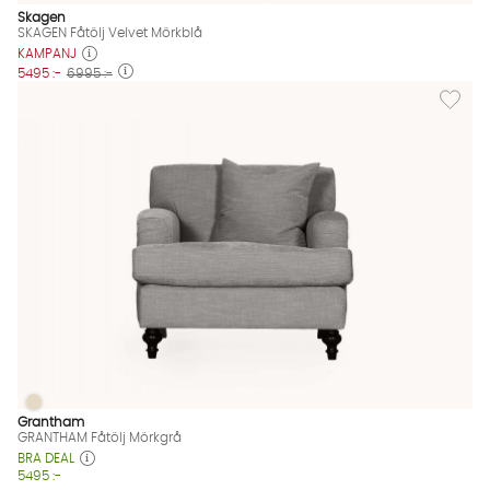
Skagen
SKAGEN Fåtölj Velvet Mörkblå
KAMPANJ
5495 :-
6995 :-
Lägg til
GRANTHAM Fåtölj Mörkgrå
GRANTHAM Fåtölj Mörkgrå Finns även i dessa färger:
Grantham
GRANTHAM Fåtölj Mörkgrå
BRA DEAL
5495 :-