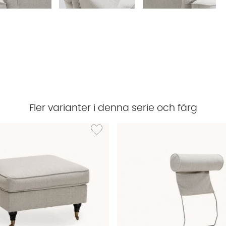
Fler varianter i denna serie och färg
SKAGEN 2-sits Howardsoffa Beige
Lägg till i önskelista: SKAGEN Fotpall Beige