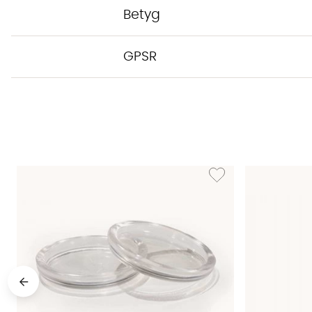
Betyg
GPSR
Lägg till i önskelista: AS