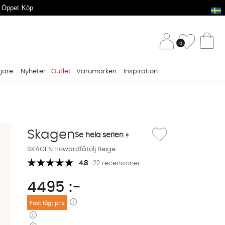
 Öppet Köp
/ 
Önskelis
0
Va
ljare
Nyheter
Outlet
Varumärken
Inspiration
Lägg till i önskelista: S
Skagen
Se hela serien »
SKAGEN Howardfåtölj Beige
4.8
22 recensioner
4495
:-
Fast lågt pris