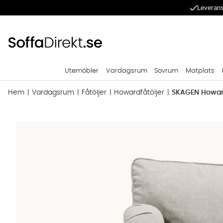
Leverans
Utemöbler
Vardagsrum
Sovrum
Matplats
Hem
Vardagsrum
Fåtöljer
Howardfåtöljer
SKAGEN Howard
Produktbilder SKAGEN Howardfåtölj Beige