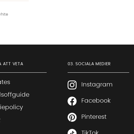
hite
A ATT VETA
03. SOCIALA MEDIER
iates
Instagram
soffguide
Facebook
Sofia Direkt
iepolicy
AI-assistent
Pinterest
R
TikTok