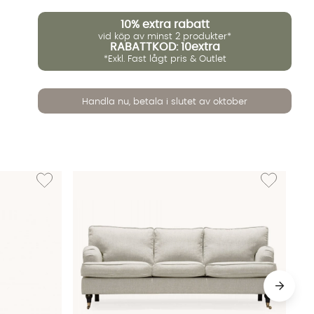
10%
extra rabatt
vid köp av minst 2 produkter*
RABATTKOD: 10extra
*Exkl. Fast lågt pris & Outlet
Handla nu, betala i slutet av oktober
Lägg till i önskelista: SKAGEN Nackstöd Beige
Lägg till i ö