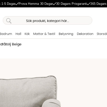
 1-5 Dagar
Prova Hemma 30 Dagar
30 Dagars Prisgaranti
365 Dagars
Badrum
Hall
Kök
Mattor & Textil
Belysning
Dekoration
Storsä
fåtölj Beige