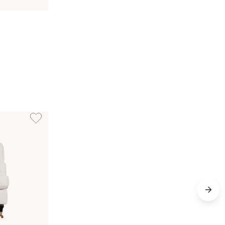
Beige
Lägg till i önskelista: SKAGEN Howardfåtölj Classic Offwhite