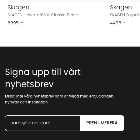
Skagen
Skagen
SKAGEN Howardfåtölj Classic Beige
SKAGEN Fotpall
6995 :-
4495 :-
Signa upp till vårt
nyhetsbrev
Missa inte våra nyhetsbrev som är fyllda med erbjudanden,
nyheter och inspiration