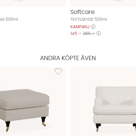
Softcare
NG 500ml
TEXTILSKYDD 500ml
KAMPANJ
145 :-
265 :-
ANDRA KÖPTE ÄVEN
AGEN Howardfåtölj Classic Beige
Lägg till i önskelista: SKAGEN Fotpall Classic 