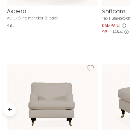
Asperö
Softcare
ASPERÖ Plastbrickor 2-pack
TEXTILRENGÖRI
49 :-
KAMPANJ
95 :-
125 :-
Lägg till i önskelista: SK