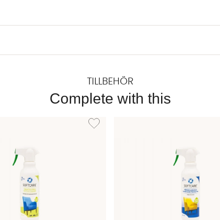
TILLBEHÖR
Complete with this
PERÖ Plastbrickor 2-pack
Lägg till i önskelista: TEXTILRENGÖRING 500ml