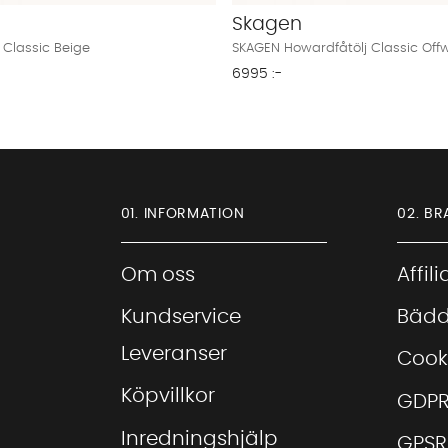
Skagen
 Classic Beige
SKAGEN Howardfåtölj Classic Offw
6995 :-
01. INFORMATION
02. BR
Om oss
Affil
Kundservice
Bädd
Leveranser
Cook
Köpvillkor
GDP
Inredningshjälp
GPSR