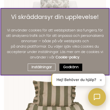
Vi skräddarsyr din upplevelse!
Vi använder cookies för att webbplatsen ska fungera, för
att analysera trafik och för att anpassa och personalisera
annonser — både på vår webbplats och
på andra plattformar. Du väljer själv vilka cookies du
TONI Bäddset Grå
accepterar under inställningar. Läs mer om de cookies vi
TONI Bäddset Grå Finns även i dessa färger:
Toni
använder i vår
Cookie-policy
.
TONI Bäddset Grå
395 :-
Lägg til
Inställningar
Godkänn
25%
Hej! Behöver du hjälp?
×