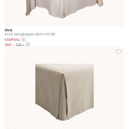
Alva
ALVA Sängkappa 45cm Vit 180
KAMPANJ
395 :-
725 :-
Lägg til