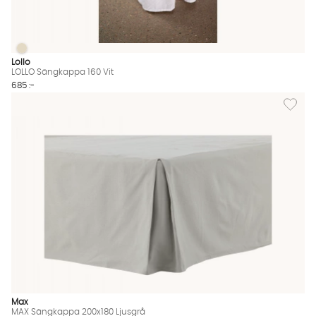
LOLLO Sängkappa 160 Vit
LOLLO Sängkappa 160 Vit Finns även i dessa färger:
Lollo
LOLLO Sängkappa 160 Vit
685 :-
Lägg til
Max
MAX Sängkappa 200x180 Ljusgrå