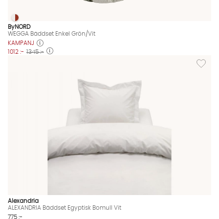
WEGGA Bäddset Enkel Grön/Vit
WEGGA Bäddset Enkel Grön/Vit Finns även i dessa färger:
ByNORD
WEGGA Bäddset Enkel Grön/Vit
KAMPANJ
1012 :-
1345 :-
Lägg til
Alexandria
ALEXANDRIA Bäddset Egyptisk Bomull Vit
775 :-