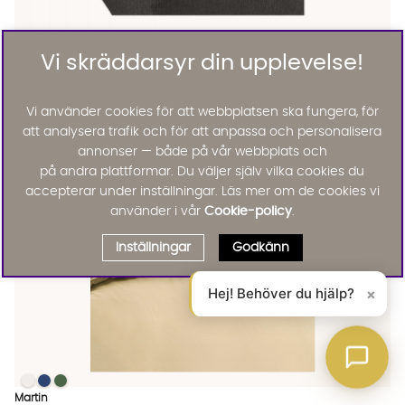
ANNA Dra-på-lakan 140 Ljusgrå
ANNA Dra-på-lakan 140 Ljusgrå
ANNA Dra-på-lakan 140 Ljusgrå Finns även i dessa färger:
Vi skräddarsyr din upplevelse!
Anna
ANNA Dra-på-lakan 140 Ljusgrå
KAMPANJ
251 :-
295 :-
Vi använder cookies för att webbplatsen ska fungera, för
Lägg til
15%
att analysera trafik och för att anpassa och personalisera
annonser — både på vår webbplats och
på andra plattformar. Du väljer själv vilka cookies du
accepterar under inställningar. Läs mer om de cookies vi
använder i vår
Cookie-policy
.
Inställningar
Godkänn
Hej! Behöver du hjälp?
×
MARTIN Bäddset Kingsize Gul
MARTIN Bäddset Kingsize Gul
MARTIN Bäddset Kingsize Gul
MARTIN Bäddset Kingsize Gul Finns även i dessa färger:
Martin