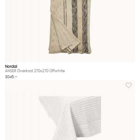
Nordal
ANSER Överkast 270x270 Offwhite
3045 :-
Lägg til