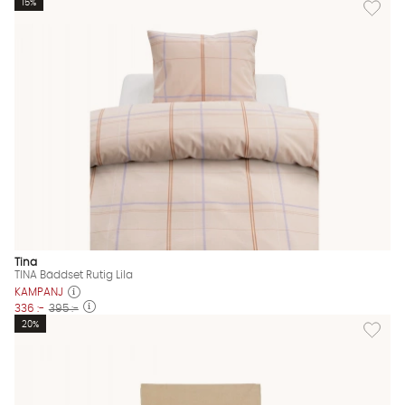
Lägg till
15%
Tina
TINA Bäddset Rutig Lila
KAMPANJ
336 :-
395 :-
Lägg til
20%