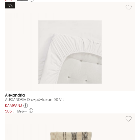
Lägg til
15%
Alexandria
ALEXANDRIA Dra-på-lakan 90 Vit
KAMPANJ
506 :-
595 :-
Lägg til