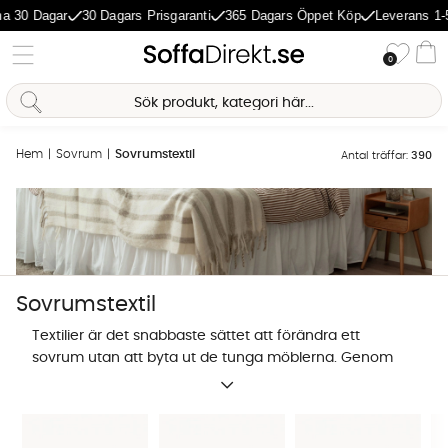
agar
30 Dagars Prisgaranti
365 Dagars Öppet Köp
Leverans 1-5 Daga
Önske
0
Va
Hem
Sovrum
Sovrumstextil
Antal träffar:
390
Sovrumstextil
Textilier är det snabbaste sättet att förändra ett
sovrum utan att byta ut de tunga möblerna. Genom
att kombinera svalt linne med mjuk bomull skapar du
en visuell dynamik som gör rummet mer ombonat.
Det handlar inte bara om estetik, utan om att välja
Sofia Direkt
AI-assistent
material som reglerar din kroppstemperatur under