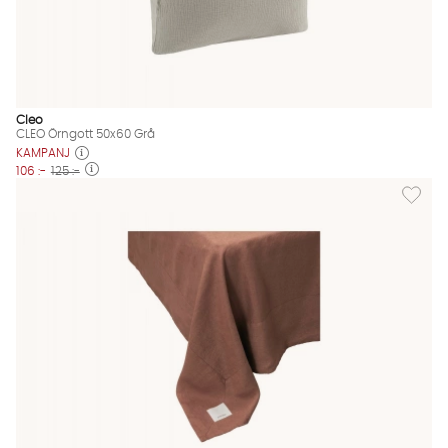
Cleo
CLEO Örngott 50x60 Grå
KAMPANJ
106 :-
125 :-
Lägg til