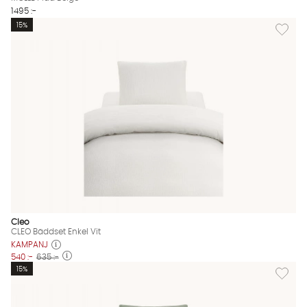
1495 :-
Lägg til
15%
Cleo
CLEO Bäddset Enkel Vit
KAMPANJ
540 :-
635 :-
Lägg til
15%