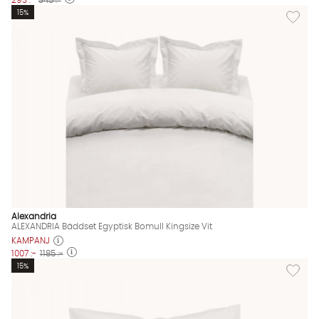
Lägg til
15%
Alexandria
ALEXANDRIA Bäddset Egyptisk Bomull Kingsize Vit
KAMPANJ
1007 :-
1185 :-
Lägg til
15%