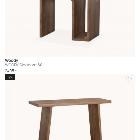
Woody
WOODY Sidobord 60
2495 :-
Lägg til
18%