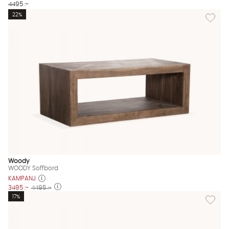
4495 :-
Lägg til
22%
Woody
WOODY Soffbord
KAMPANJ
3495 :-
4495 :-
Lägg til
17%