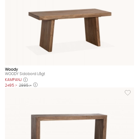
Woody
WOODY Sidobord Lågt
KAMPANJ
2495 :-
2995 :-
Lägg til