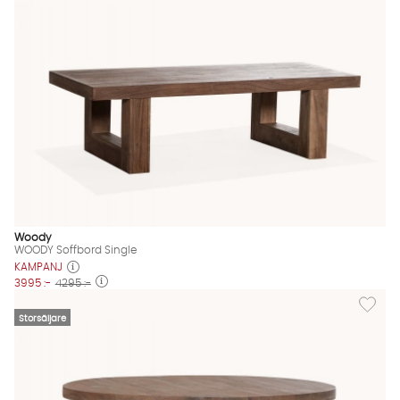
Woody
WOODY Soffbord Single
KAMPANJ
3995 :-
4295 :-
Lägg til
Storsäljare