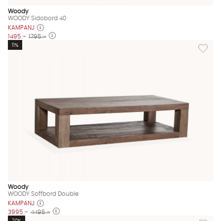
Woody
WOODY Sidobord 40
KAMPANJ
1495 :-
1795 :-
Lägg til
11%
Woody
WOODY Soffbord Double
KAMPANJ
3995 :-
4495 :-
Lägg til