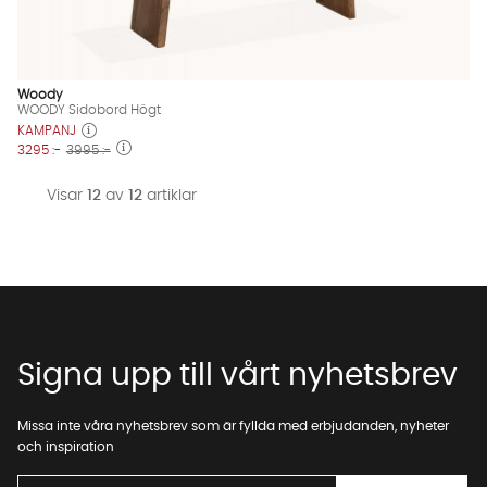
Woody
WOODY Sidobord Högt
KAMPANJ
3295 :-
3995 :-
Visar
12
av
12
artiklar
Signa upp till vårt nyhetsbrev
Missa inte våra nyhetsbrev som är fyllda med erbjudanden, nyheter
och inspiration