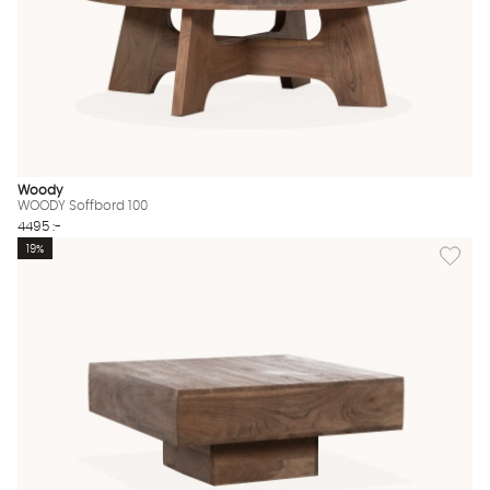
Woody
WOODY Soffbord 100
4495 :-
Lägg til
19%