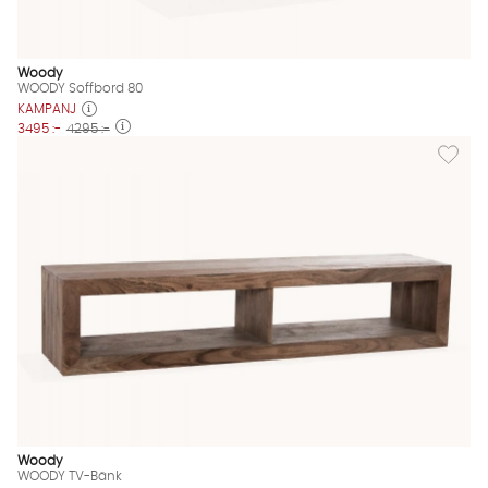
Woody
WOODY Soffbord 80
KAMPANJ
3495 :-
4295 :-
Lägg til
Woody
WOODY TV-Bänk