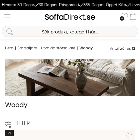
emma 30 Dagar
30 Dagars Prisgaranti
365 Dagars Öppet Köp
Leveran
Önske
0
Va
Hem
Storsäljare
Utvalda storsäljare
Woody
Antal träffar:
12
Sofia Direkt
AI-assistent
Woody
FILTER
Lägg til
7%