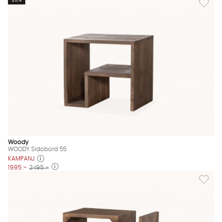
20%
Woody
WOODY Sidobord 55
KAMPANJ
1995 :-
2495 :-
Lägg til