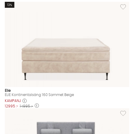
Lägg til
13%
Elie
ELIE Kontinentalsäng 160 Sammet Beige
KAMPANJ
12995 :-
14995 :-
Lägg til