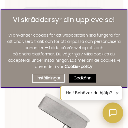
Vi skräddarsyr din upplevelse!
Vi använder cookies för att webbplatsen ska fungera, för
att analysera trafik och för att anpassa och personalisera
annonser — både på vår webbplats och
på andra plattformar. Du väljer själv vilka cookies du
DALARÖ 160 Kontinentalsäng Sand
DALARÖ 160 Kontinentalsäng Sand
DALARÖ 160 Kontinentalsäng Sand
DALARÖ 160 Kontinentalsäng Sand Finns även i dessa färger:
accepterar under inställningar. Läs mer om de cookies vi
Dalarö
DALARÖ 160 Kontinentalsäng Sand
använder i vår
Cookie-policy
.
FAST LÅGT PRIS
7495 :-
Inställningar
Godkänn
Lägg til
Hej! Behöver du hjälp?
×