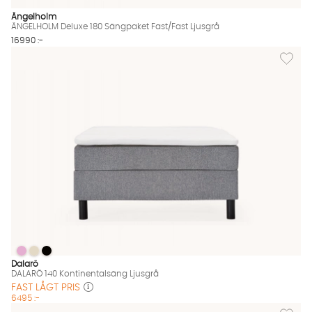
Ängelholm
ÄNGELHOLM Deluxe 180 Sängpaket Fast/Fast Ljusgrå
16990 :-
Lägg til
DALARÖ 140 Kontinentalsäng Ljusgrå
DALARÖ 140 Kontinentalsäng Ljusgrå
DALARÖ 140 Kontinentalsäng Ljusgrå
DALARÖ 140 Kontinentalsäng Ljusgrå Finns även i dessa färger
Dalarö
DALARÖ 140 Kontinentalsäng Ljusgrå
FAST LÅGT PRIS
6495 :-
Lägg til