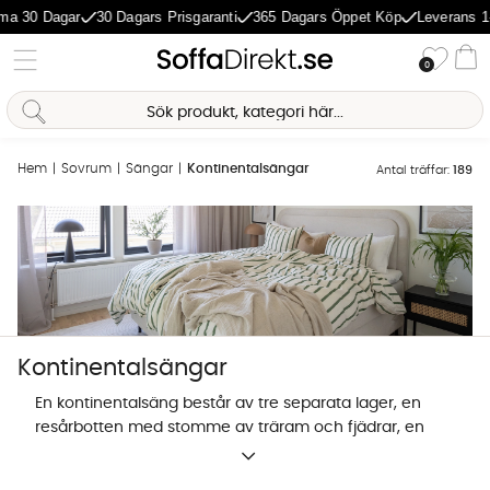
agar
30 Dagars Prisgaranti
365 Dagars Öppet Köp
Leverans 1-5 Daga
Önske
0
Va
Hem
Sovrum
Sängar
Kontinentalsängar
Antal träffar:
189
Kontinentalsängar
En kontinentalsäng består av tre separata lager, en
resårbotten med stomme av träram och fjädrar, en
resårmadrass i mitten och en skön
bäddmadrass
Sofia Direkt
ovanpå. Det är resårmadrassen är vad som gör
AI-assistent