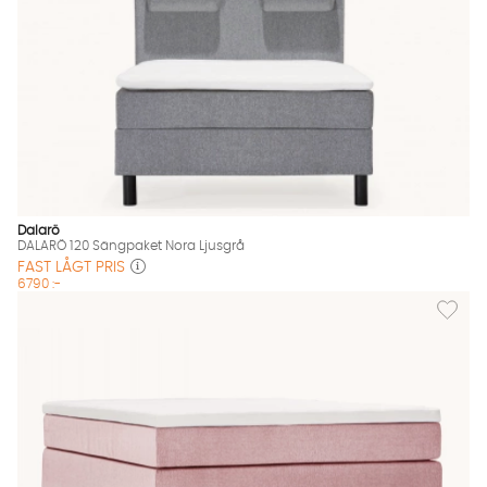
Dalarö
DALARÖ 120 Sängpaket Nora Ljusgrå
FAST LÅGT PRIS
6790 :-
Lägg til