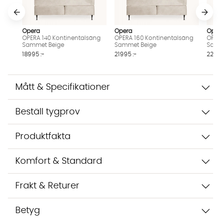
Opera
Opera
Oper
OPERA 140 Kontinentalsäng
OPERA 160 Kontinentalsäng
OPER
Sammet Beige
Sammet Beige
Samm
Vi använder AI för att svara på dina frågor. Konversationen
18995 :-
21995 :-
2299
sparas i upp till 24 timmar för att kunna hjälpa dig. Vi delar
inte dina uppgifter med tredje part. Läs mer i vår
integritetspolicy.
Jag godkänner att konversationen sparas
Mått & Specifikationer
Starta chatten
Beställ tygprov
Produktfakta
Komfort & Standard
Frakt & Returer
Betyg