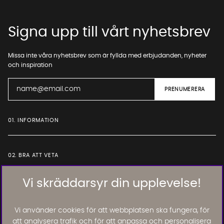
Signa upp till vårt nyhetsbrev
Missa inte våra nyhetsbrev som är fyllda med erbjudanden, nyheter
och inspiration
01. INFORMATION
02. BRA ATT VETA
Vi skräddarsyr din upplevelse!
Läs och lämna kundomdömen:
Vi använder cookies för att webbplatsen ska fungera, för
att analysera trafik och för att anpassa och personalisera