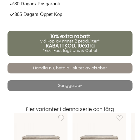
30 Dagars Prisgaranti
365 Dagars Öppet Köp
10%
extra rabatt
vid köp av minst 2 produkter*
RABATTKOD: 10extra
*Exkl. Fast lågt pris & Outlet
Handla nu, betala i slutet av oktober
Sängguide»
Fler varianter i denna serie och färg
Lägg till i önskelista: OPERA 140 Kontinent
Lägg till i 