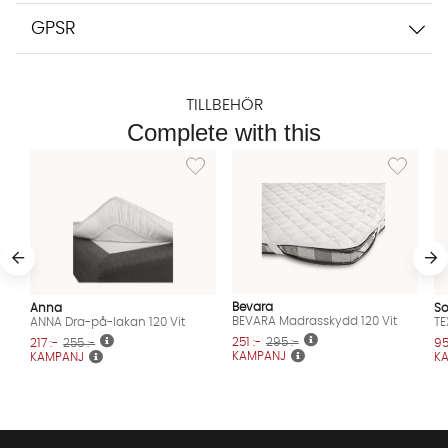
GPSR
TILLBEHÖR
Complete with this
Lägg till i önskelista: ANNA Dra-på-lakan 120
Lägg till i
Bevara
Anna
So
BEVARA Madrasskydd 120 Vit
ANNA Dra-på-lakan 120 Vit
TE
251 :-
295 :-
217 :-
255 :-
95
KAMPANJ
KAMPANJ
K