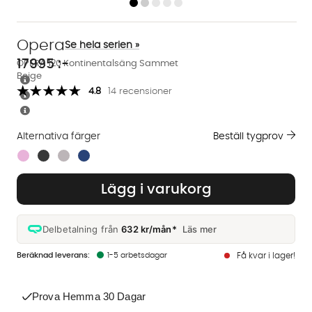
Opera
Se hela serien »
17995
:-
OPERA 120 Kontinentalsäng Sammet
Beige
4.8
14 recensioner
Alternativa färger
Beställ tygprov
Finns även i dessa färger:
Lägg i varukorg
Delbetalning från
632 kr/mån*
Läs mer
1-5 arbetsdagar
Få kvar i lager!
Prova Hemma 30 Dagar