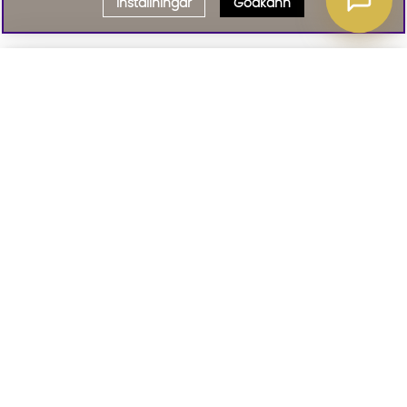
Inställningar
Godkänn
Välj delbetalning
Qliro
· Fast månadsbelopp
Signa upp till vårt nyhetsbrev
Produktpris
Missa inte våra nyhetsbrev som är fyllda med erbjudanden, nyheter
och inspiration
Representativt exempel
Att låna kostar pengar!
01. INFORMATION
Om du inte kan betala tillbaka skulden i tid
riskerar du en betalningsanmärkning. Det kan
leda till svårigheter att få hyra bostad,
teckna abonnemang och få nya lån. För stöd,
02. BRA ATT VETA
vänd dig till budget- och skuldrådgivningen i
din kommun. Kontaktuppgifter finns på
konsumentverket.se
.