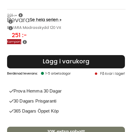
221 :-
Bevara
Se hela serien »
BEVARA Madrasskydd 120 Vit
251
:-
Kampanj
Lägg i varukorg
1-5 arbetsdagar
Få kvar i lager!
Prova Hemma 30 Dagar
30 Dagars Prisgaranti
365 Dagars Öppet Köp
10%
extra rabatt