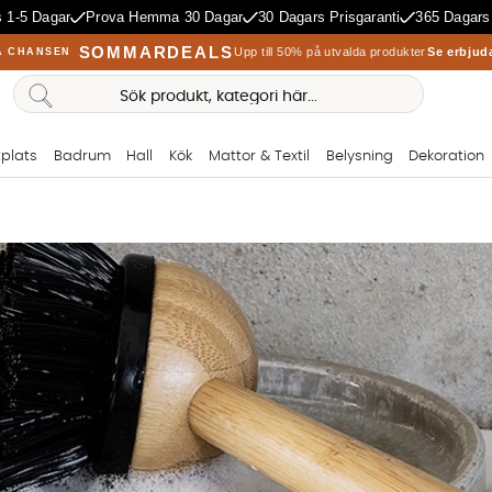
 1-5 Dagar
Prova Hemma 30 Dagar
30 Dagars Prisgaranti
365 Dagars
SOMMARDEALS
Upp till 50% på utvalda produkter
Se erbjud
A CHANSEN
plats
Badrum
Hall
Kök
Mattor & Textil
Belysning
Dekoration