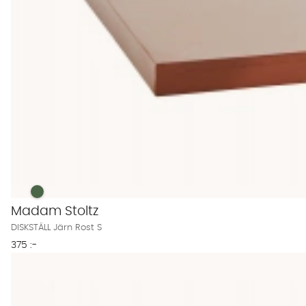
DISKSTÄLL Järn Rost S Finns även i dessa färger:
DISKSTÄLL Järn Rost S
Madam Stoltz
DISKSTÄLL Järn Rost S
375 :-