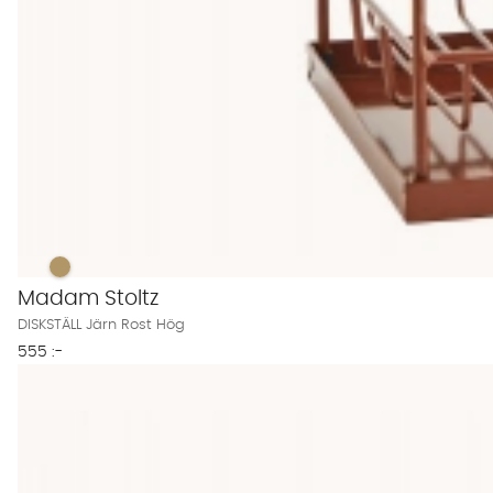
DISKSTÄLL Järn Rost Hög Finns även i dessa färger:
DISKSTÄLL Järn Rost Hög
Madam Stoltz
DISKSTÄLL Järn Rost Hög
555 :-