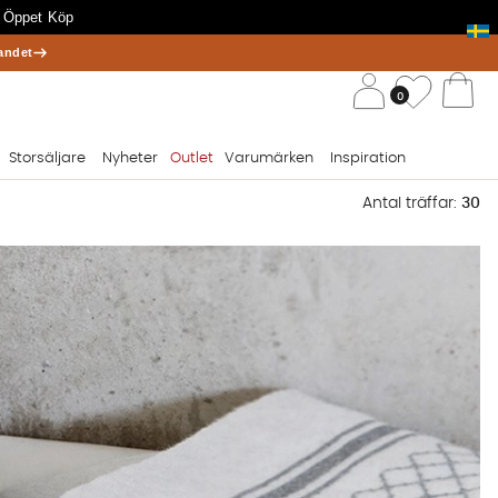
 Öppet Köp
andet
/ 
Önskelis
0
Va
Storsäljare
Nyheter
Outlet
Varumärken
Inspiration
Antal träffar:
30