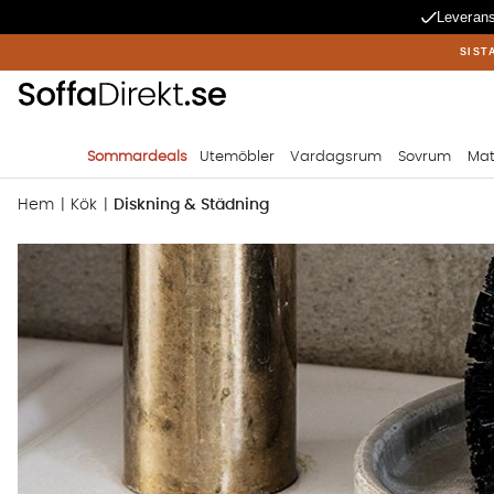
Leverans
SIST
Sommardeals
Utemöbler
Vardagsrum
Sovrum
Mat
Hem
Kök
Diskning & Städning