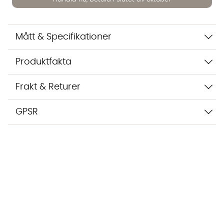
Vi använder AI för att svara på dina frågor. Konversationen
sparas i upp till 24 timmar för att kunna hjälpa dig. Vi delar
inte dina uppgifter med tredje part. Läs mer i vår
Mått & Specifikationer
integritetspolicy.
Jag godkänner att konversationen sparas
Starta chatten
Produktfakta
Frakt & Returer
GPSR