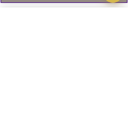
Välj delbetalning
Qliro
· Fast månadsbelopp
Signa upp till vårt nyhetsbrev
Produktpris
Missa inte våra nyhetsbrev som är fyllda med erbjudanden, nyheter
och inspiration
Representativt exempel
Att låna kostar pengar!
01. INFORMATION
Om du inte kan betala tillbaka skulden i tid
riskerar du en betalningsanmärkning. Det kan
leda till svårigheter att få hyra bostad,
teckna abonnemang och få nya lån. För stöd,
02. BRA ATT VETA
vänd dig till budget- och skuldrådgivningen i
din kommun. Kontaktuppgifter finns på
konsumentverket.se
.
Läs och lämna kundomdömen: