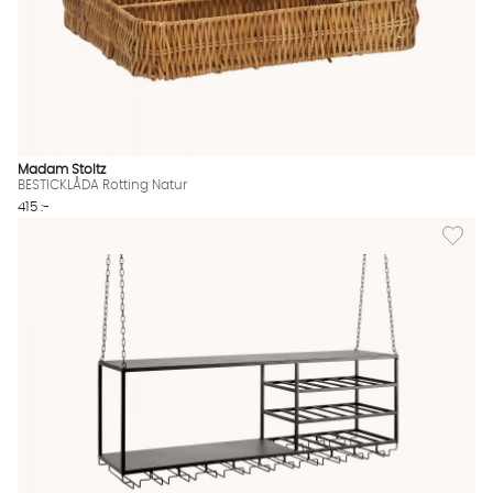
Madam Stoltz
BESTICKLÅDA Rotting Natur
415 :-
Lägg till