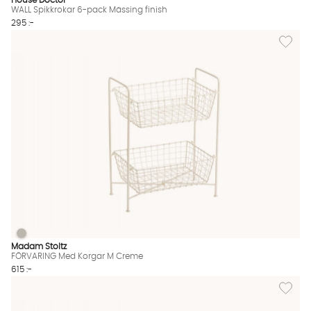
House Doctor
WALL Spikkrokar 6-pack Mässing finish
295 :-
Lägg til
FÖRVARING Med Korgar M Creme
FÖRVARING Med Korgar M Creme Finns även i dessa färger:
Madam Stoltz
FÖRVARING Med Korgar M Creme
615 :-
Lägg till