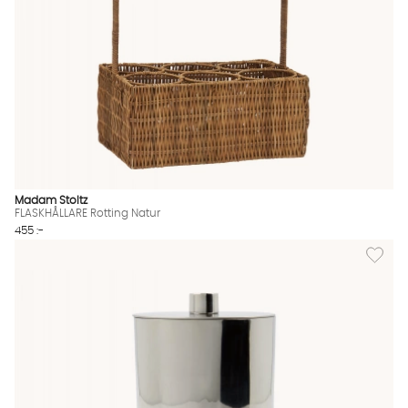
Madam Stoltz
FLASKHÅLLARE Rotting Natur
455 :-
Lägg till