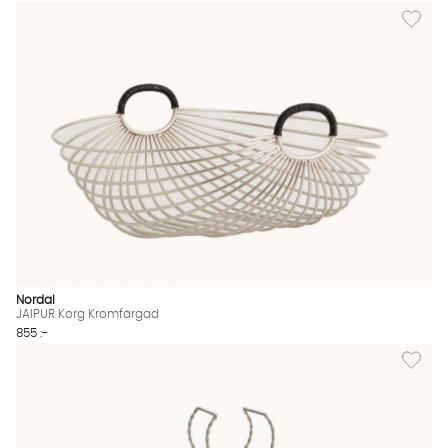
Lägg til
Nordal
JAIPUR Korg Kromfärgad
855 :-
Lägg till