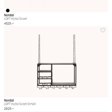
LOFT Hylla Svart
LOFT Hylla Svart Finns även i dessa färger:
Nordal
LOFT Hylla Svart
4525 :-
Lägg till
Nordal
LOFT Hylla Svart Small
2925 :-