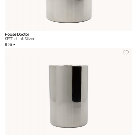
House Doctor
KETT Ishink Silver
695 :-
Lägg till