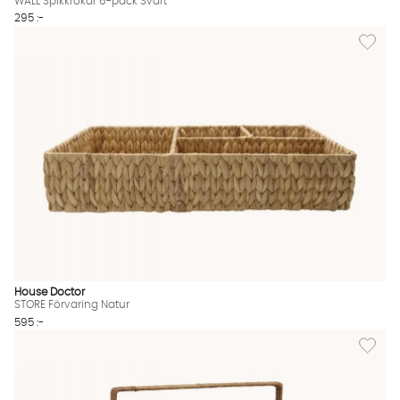
WALL Spikkrokar 6-pack Svart
295 :-
Lägg til
House Doctor
STORE Förvaring Natur
595 :-
Lägg til