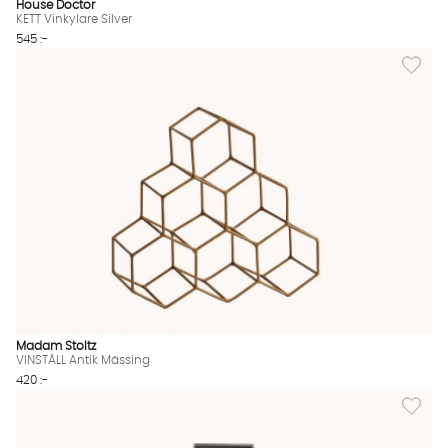
House Doctor
KETT Vinkylare Silver
545 :-
Lägg til
Madam Stoltz
VINSTÄLL Antik Mässing
420 :-
Lägg til