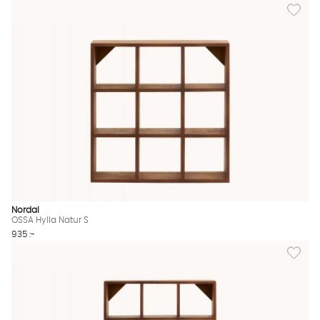
Lägg till
Nordal
OSSA Hylla Natur S
935 :-
Lägg til