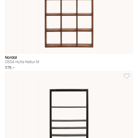
Nordal
OSSA Hylla Natur M
1175 :-
Lägg till