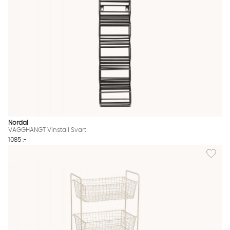
Nordal
VÄGGHÄNGT Vinställ Svart
1085 :-
Lägg til