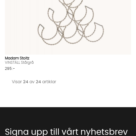
Madam Stoltz
VINSTÄLL Stålgrå
295 :-
Visar
24
av
24
artiklar
Signa upp till vårt nyhetsbrev