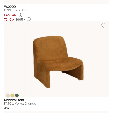
WOOOD
LENNY Fåtölj Gul
KAMPANJ
7646 :-
8995 :-
Lägg til
FÅTÖLJ Velvet Orange
FÅTÖLJ Velvet Orange
FÅTÖLJ Velvet Orange
FÅTÖLJ Velvet Orange Finns även i dessa färger:
Madam Stoltz
FÅTÖLJ Velvet Orange
4095 :-
Lägg til