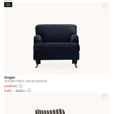
Lägg til
21%
Skagen
SKAGEN Fåtölj Velvet Mörkblå
KAMPANJ
5495 :-
6995 :-
Lägg til