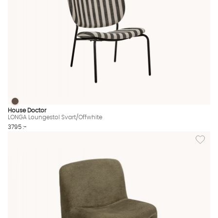
LONGA Loungestol Svart/Offwhite
LONGA Loungestol Svart/Offwhite Finns även i dessa färger:
House Doctor
LONGA Loungestol Svart/Offwhite
3795 :-
Lägg til