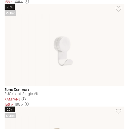
156 :-
195 :-
Lägg till
20%
Outlet
Zone Denmark
PUCK Krok Single Vit
KAMPANJ
156 :-
195 :-
Lägg til
20%
Outlet