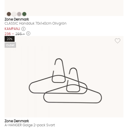
CLASSIC Handduk 70x140cm Olivgrön
CLASSIC Handduk 70x140cm Olivgrön
CLASSIC Handduk 70x140cm Olivgrön
CLASSIC Handduk 70x140cm Olivgrön
CLASSIC Handduk 70x140cm Olivgrön Finns även i dessa färge
Zone Denmark
CLASSIC Handduk 70x140cm Olivgrön
KAMPANJ
236 :-
295 :-
Lägg til
20%
Outlet
Zone Denmark
A-HANGER Galge 2-pack Svart