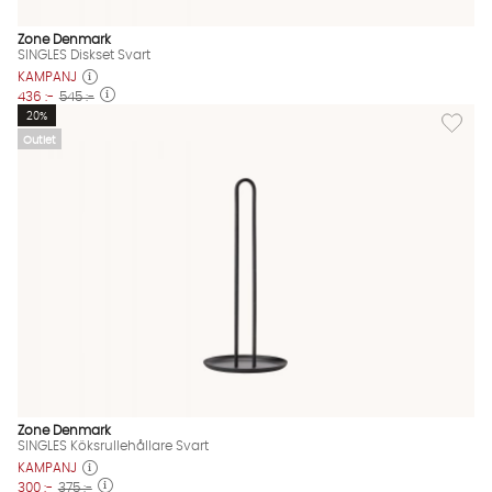
Zone Denmark
SINGLES Diskset Svart
KAMPANJ
436 :-
545 :-
Lägg till
20%
Outlet
Zone Denmark
SINGLES Köksrullehållare Svart
KAMPANJ
300 :-
375 :-