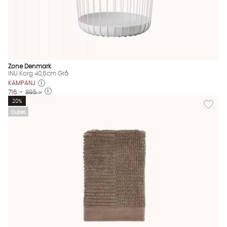
Zone Denmark
INU Korg 40,6cm Grå
KAMPANJ
716 :-
895 :-
Lägg til
20%
Outlet