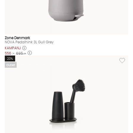
Zone Denmark
NOVA Pedalhink 3L Gull Grey
KAMPANJ
556 :-
695 :-
Lägg till
20%
Outlet