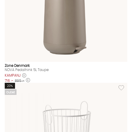
Zone Denmark
NOVA Pedalhink 5L Taupe
KAMPANJ
716 :-
895 :-
Lägg til
20%
Outlet