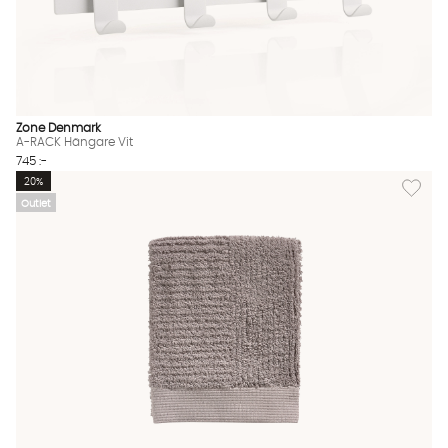
Zone Denmark
A-RACK Hängare Vit
745 :-
Lägg til
20%
Outlet