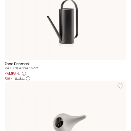
Zone Denmark
VATTENKANNA Svart
KAMPANJ
516 :-
645 :-
Lägg til