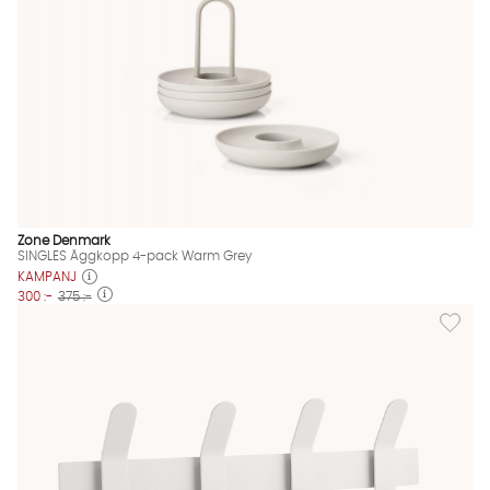
Zone Denmark
SINGLES Äggkopp 4-pack Warm Grey
KAMPANJ
300 :-
375 :-
Lägg til