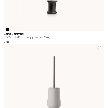
ROCKS BIRD Vinpropp Warm Grey
ROCKS BIRD Vinpropp Warm Grey Finns även i dessa färger:
Zone Denmark
ROCKS BIRD Vinpropp Warm Grey
245 :-
Lägg til