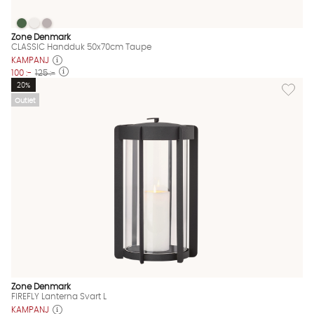
CLASSIC Handduk 50x70cm Taupe
CLASSIC Handduk 50x70cm Taupe
CLASSIC Handduk 50x70cm Taupe
CLASSIC Handduk 50x70cm Taupe Finns även i dessa färger:
Zone Denmark
CLASSIC Handduk 50x70cm Taupe
KAMPANJ
100 :-
125 :-
Lägg till
20%
Outlet
Zone Denmark
FIREFLY Lanterna Svart L
KAMPANJ