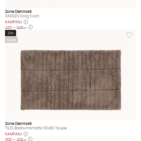
Zone Denmark
SINGLES Korg Svart
KAMPANJ
420 :-
525 :-
Lägg til
20%
Outlet
Zone Denmark
TILES Badrumsmatta 50x80 Taupe
KAMPANJ
300 :-
375 :-