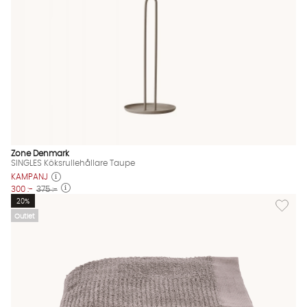
Zone Denmark
SINGLES Köksrullehållare Taupe
KAMPANJ
300 :-
375 :-
Lägg til
20%
Outlet