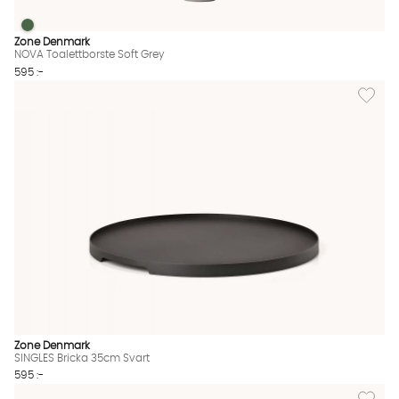
NOVA Toalettborste Soft Grey
NOVA Toalettborste Soft Grey Finns även i dessa färger:
Zone Denmark
NOVA Toalettborste Soft Grey
595 :-
Lägg til
Zone Denmark
SINGLES Bricka 35cm Svart
595 :-
Lägg til