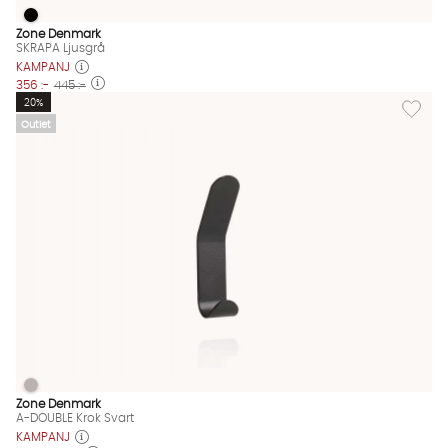
SKRAPA Ljusgrå
SKRAPA Ljusgrå Finns även i dessa färger:
Zone Denmark
SKRAPA Ljusgrå
KAMPANJ
356 :-
445 :-
Lägg til
20%
Outlet
A-DOUBLE Krok Svart
A-DOUBLE Krok Svart Finns även i dessa färger:
Zone Denmark
A-DOUBLE Krok Svart
KAMPANJ