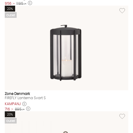
956 :-
1195 :-
Lägg till
20%
Outlet
Zone Denmark
FIREFLY Lanterna Svart S
KAMPANJ
716 :-
895 :-
Lägg til
20%
Outlet