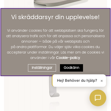
Vi skräddarsyr din upplevelse!
Zone Denmark
Vi använder cookies för att webbplatsen ska fungera, för
SINGLES Bricka 16cm Mud
BRA DEAL
att analysera trafik och för att anpassa och personalisera
316 :-
annonser — både på vår webbplats och
Lägg til
på andra plattformar. Du väljer själv vilka cookies du
accepterar under inställningar. Läs mer om de cookies vi
använder i vår
Cookie-policy
.
Inställningar
Godkänn
Hej! Behöver du hjälp?
×