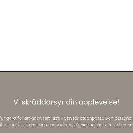
Vi skräddarsyr din upplevelse!
fungera, för att analysera trafik och för att anpassa och perso
 vilka cookies du accepterar under inställningar. Läs mer om de co