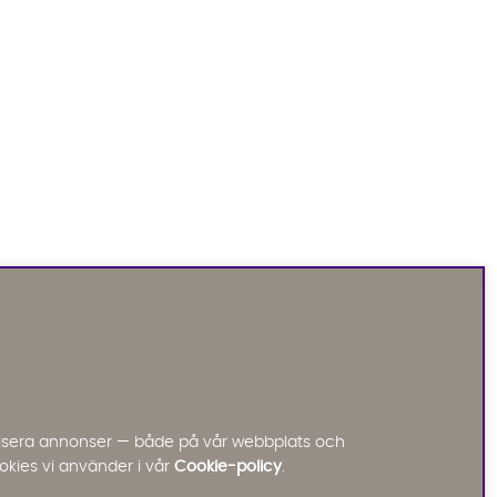
Sofia Direkt
AI-assistent
Vi använder AI för att svara på dina frågor.
Konversationen sparas i upp till 24 timmar för att
kunna hjälpa dig. Vi delar inte dina uppgifter med
tredje part. Läs mer i vår integritetspolicy.
Jag godkänner att konversationen sparas
nalisera annonser — både på vår webbplats och
Starta chatten
okies vi använder i vår
Cookie-policy
.