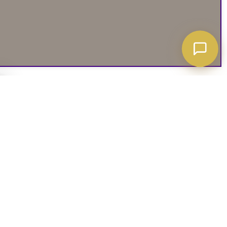
A ATT VETA
03. SOCIALA MEDIER
iates
Instagram
soffguide
Facebook
iepolicy
Pinterest
R
TikTok