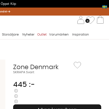
 Öppet Köp
andet
/ 
Önskelis
0
Va
Storsäljare
Nyheter
Outlet
Varumärken
Inspiration
Lägg till i önskelista: SK
Zone Denmark
SKRAPA Svart
445
:-