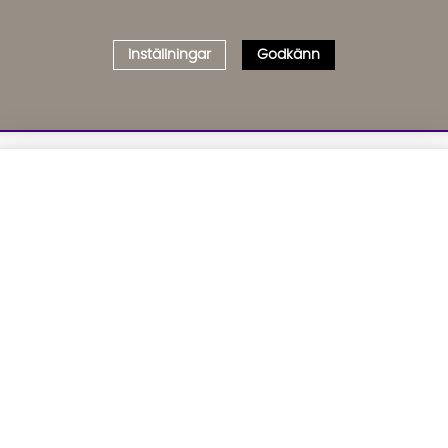
Inställningar
Godkänn
Välj delbetalning
Qliro
· Fast månadsbelopp
01. INFORMATION
02. BR
Produktpris
Om oss
Affil
Kundservice
Bädd
Representativt exempel
Leveranser
Cook
Köpvillkor
GDP
Att låna kostar pengar!
Om du inte kan betala tillbaka skulden i tid
Inredningshjälp
GPSR