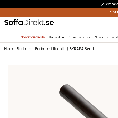
Leverans
SIST
Sommardeals
Utemöbler
Vardagsrum
Sovrum
Mat
Hem
Badrum
Badrumstillbehör
SKRAPA Svart
Produktbilder SKRAPA Svart