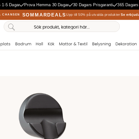
 1-5 Dagar
Prova Hemma 30 Dagar
30 Dagars Prisgaranti
365 Dagars
SOMMARDEALS
Upp till 50% på utvalda produkter
Se erbjud
A CHANSEN
plats
Badrum
Hall
Kök
Mattor & Textil
Belysning
Dekoration