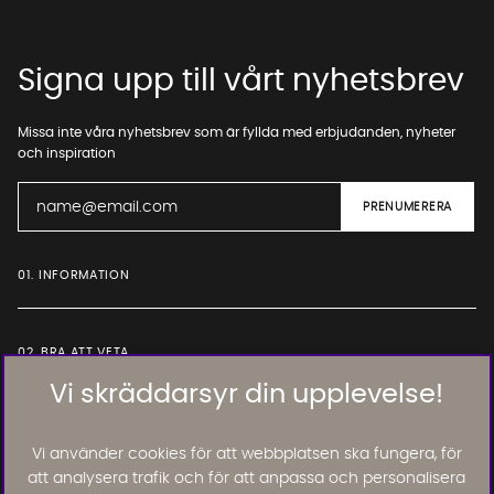
Signa upp till vårt nyhetsbrev
Missa inte våra nyhetsbrev som är fyllda med erbjudanden, nyheter
och inspiration
01. INFORMATION
02. BRA ATT VETA
Vi skräddarsyr din upplevelse!
Läs och lämna kundomdömen:
Vi använder cookies för att webbplatsen ska fungera, för
att analysera trafik och för att anpassa och personalisera