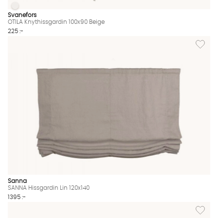
OTILA Knythissgardin 100x90 Beige
OTILA Knythissgardin 100x90 Beige Finns även i dessa färger:
Svanefors
OTILA Knythissgardin 100x90 Beige
225 :-
Lägg til
Sanna
SANNA Hissgardin Lin 120x140
1395 :-
Lägg til