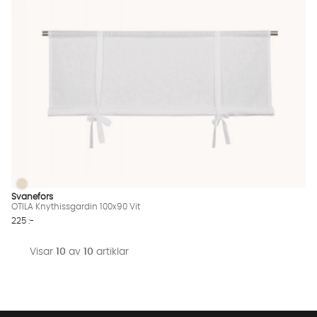
OTILA Knythissgardin 100x90 Vit
OTILA Knythissgardin 100x90 Vit Finns även i dessa färger:
Svanefors
OTILA Knythissgardin 100x90 Vit
225 :-
Visar
10
av
10
artiklar