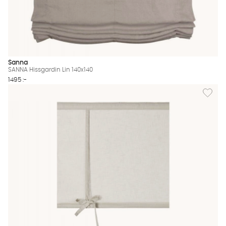
Sanna
SANNA Hissgardin Lin 140x140
1495 :-
Lägg til