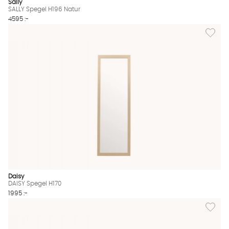
Sally
SALLY Spegel H196 Natur
4595 :-
Lägg til
Daisy
DAISY Spegel H170
1995 :-
Lägg til