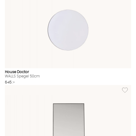
House Doctor
WALLS Spegel 50cm
645 :-
Lägg til