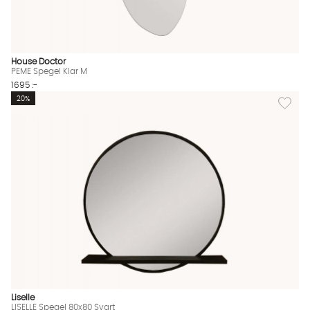
House Doctor
PEME Spegel Klar M
1695 :-
Lägg til
20%
Liselle
LISELLE Spegel 80x80 Svart