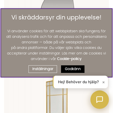
Vi skräddarsyr din upplevelse!
Vi använder cookies för att webbplatsen ska fungera, för
att analysera trafik och för att anpassa och personalisera
annonser — både på vår webbplats och
på andra plattformar. Du väljer själv vilka cookies du
accepterar under inställningar. Läs mer om de cookies vi
Brian
BRIAN Spegel 65x40 Silver
använder i vår
Cookie-policy
.
995 :-
Lägg till
Inställningar
Godkänn
Hej! Behöver du hjälp?
×