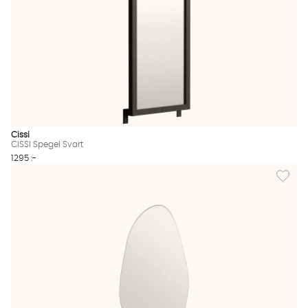
Cissi
CISSI Spegel Svart
1295 :-
Lägg til