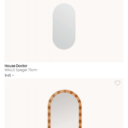
House Doctor
WALLS Spegel 70cm
945 :-
Lägg til