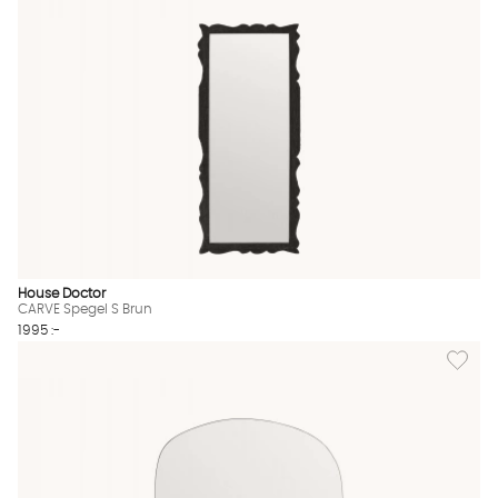
House Doctor
CARVE Spegel S Brun
1995 :-
Lägg till