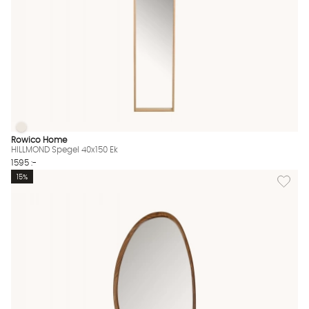
HILLMOND Spegel 40x150 Ek
HILLMOND Spegel 40x150 Ek Finns även i dessa färger:
Rowico Home
HILLMOND Spegel 40x150 Ek
1595 :-
Lägg till
15%