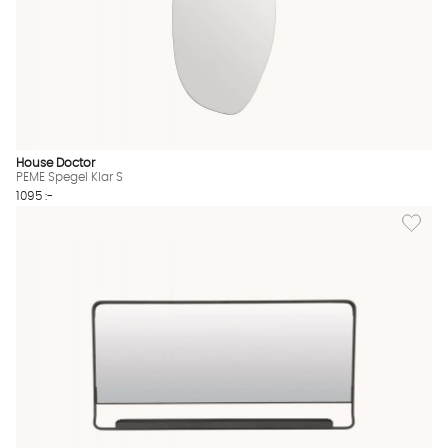
House Doctor
PEME Spegel Klar S
1095 :-
Lägg til