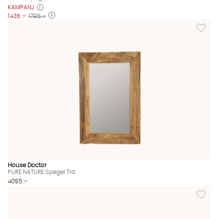
KAMPANJ
1436 :-
1795 :-
Lägg til
House Doctor
PURE NATURE Spegel Trä
4095 :-
Lägg til