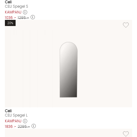
Celi
CELI Spegel S
KAMPANJ
1036 :-
1295 :-
Lägg till
20%
Celi
CELI Spegel L
KAMPANJ
1836 :-
2295 :-
Lägg til