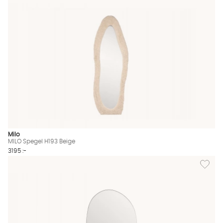
Milo
MILO Spegel H193 Beige
3195 :-
Lägg till