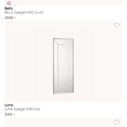
BELLA Spegel H193 Svart
BELLA Spegel H193 Svart
BELLA Spegel H193 Svart Finns även i dessa färger:
Bella
BELLA Spegel H193 Svart
2995 :-
Lägg til
Luna
LUNA Spegel H180 Klar
3195 :-
Lägg til