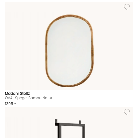
Lägg til
Madam Stoltz
OVAL Spegel Bambu Natur
1395 :-
Lägg till