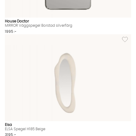
House Doctor
MIRROR Väggspegel Borstad silverfärg
1995 :-
Lägg til
Elsa
ELSA Spegel H185 Beige
3195 :-