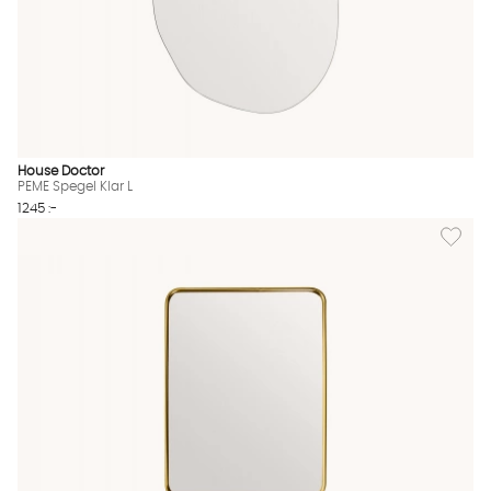
House Doctor
PEME Spegel Klar L
1245 :-
Lägg til