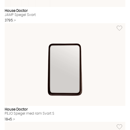
House Doctor
JAMP Spegel Svart
3795 :-
Lägg til
House Doctor
PEJO Spegel med ram Svart S
1845 :-
Lägg til