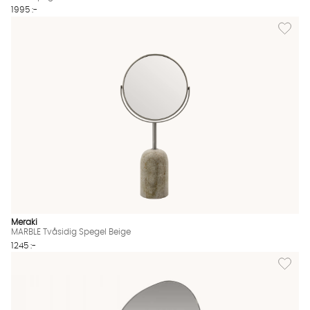
1995 :-
Lägg til
Meraki
MARBLE Tvåsidig Spegel Beige
1245 :-
Lägg til