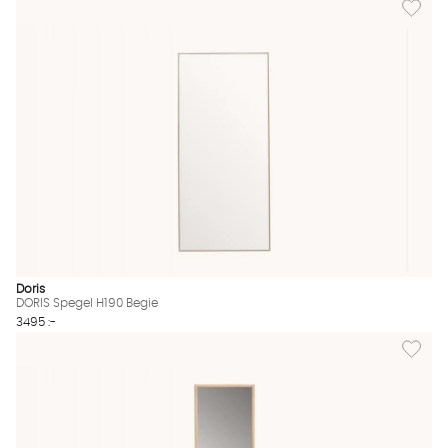
Doris
DORIS Spegel H190 Begie
3495 :-
Lägg til