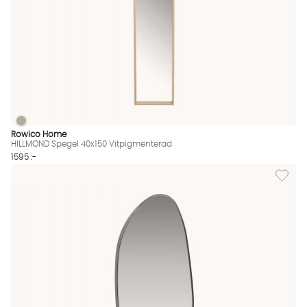
HILLMOND Spegel 40x150 Vitpigmenterad
HILLMOND Spegel 40x150 Vitpigmenterad Finns även i dessa fä
Rowico Home
HILLMOND Spegel 40x150 Vitpigmenterad
1595 :-
Lägg til