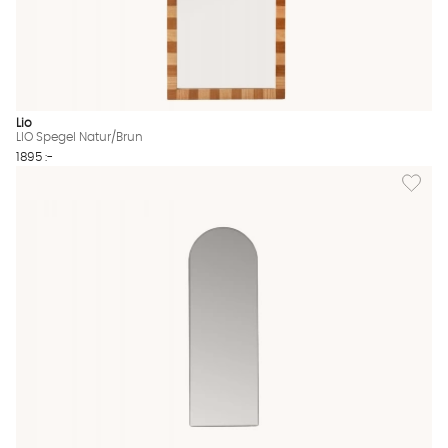
Lio
LIO Spegel Natur/Brun
1895 :-
Lägg til