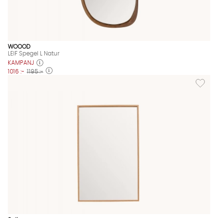
WOOOD
LEIF Spegel L Natur
KAMPANJ
1016 :-
1195 :-
Lägg til