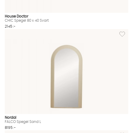
House Doctor
CHIC Spegel 80 x 40 Svart
2145 :-
Lägg til
Nordal
FALCO Spegel Sand L
8195 :-
Lägg til