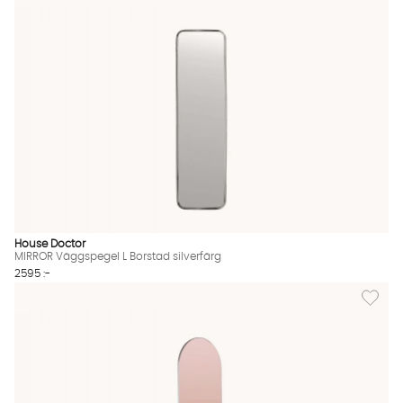
House Doctor
MIRROR Väggspegel L Borstad silverfärg
2595 :-
Lägg til