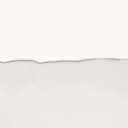
t position när du ligger på den hela natten. Vi rekommenderar att
rande hålla en rak linje till ryggraden.
n nya kuddes livslängd. En dunkudde ger den mest formbara käns
dens att byta sovställning under nattens gång. Fiberkuddar är å an
avlastning för nacken kan en ergonomisk kudde i memoryskum/foa
.
typ av material man väljer på sitt
örngott till kudden
. För att skyd
d
, vilket förlänger sängklädernas livslängd och gör att de blir klar
itetssömn. För att du ska få bästa möjliga återhämtning behövs i
att hela kroppen håller samma temperatur. Vill du se hela vårt utb
 din sömn.