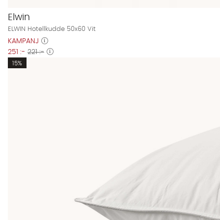
Elwin
ELWIN Hotellkudde 50x60 Vit
KAMPANJ
251 :-
221 :-
15%