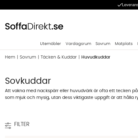
Leverans
Utemöbler
Vardagsrum
Sovrum
Matplats
Hem
Sovrum
Täcken & Kuddar
Huvudkuddar
Sovkuddar
Att vakna med nackspärr eller huvudvärk är ofta ett tecken på
som mjuk och mysig, utan dess viktigaste uppgift är att hålla 
kombinerar tryckavlastande egenskaper med material som håller
Mät axel till öra för en kudde med perfekt
FILTER
För dig som sover på sidan är kuddens höjd, eller loft, helt av
spänningar i nacken. Ett enkelt expertknep är att ställa dig mo