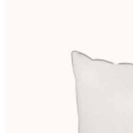
huvudkudde bör ha för att säkerställa att nacken får exakt rät
centimeter så att huvudet tillåts sjunka ned i kudden men fortfa
Dun, fiber eller ergonomiskt material?
Valet av kuddmaterial påverkar både andningsförmågan och di
behöver det. Detta är en perfekt lösning för dig som har en ten
tvättas ofta utan att de klumpar ihop sig. Söker du maximal 
kroppsvärme och fördelar vikten jämnt för maximal avkoppling
För den med känslig hy är det extra viktigt att tänka på vilken 
rekommenderar vi både kuddskydd och
tvättbart madrasskyd
Skapa en komplett sovmiljö
Kudden är en liten del av ett större system för att skapa kval
tänka på att matcha materialvalet på
täcke i dun eller fiber
så 
täcken och kuddar
där vi guidar dig till de bästa valen för just