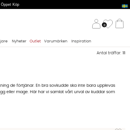
 Öppet Köp
/ 
Önskelis
0
Va
ljare
Nyheter
Outlet
Varumärken
Inspiration
Antal träffar:
11
ning de förtjänar. En bra sovkudde ska inte bara upplevas
ygg eller mage. Här har vi samlat vårt urval av kuddar som
att huvudet tippar ner mot madrassen, vilket skapar
t öra. Det måttet ger dig den ideala höjden din nya
Lägg till 