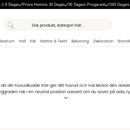
 1-5 Dagar
Prova Hemma 30 Dagar
30 Dagars Prisgaranti
365 Dagars
Badrum
Hall
Kök
Mattor & Textil
Belysning
Dekoration
Storsä
 att din huvudkudde inte ger ditt huvud och nackkotor den avlast
ryggraden rak i en neutral position oavsett om du sover på sida, r
 sig fräscha natt efter natt.
 stöd
görande. Ett vanligt misstag är att välja en för låg kudde som gör 
t en vägg och mäta avståndet från ytterkanten av din axel till dit