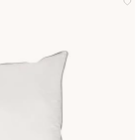
 beroende på kuddens mjukhet att du lägger till ett par
lan och kan puffas upp för att ge stöd precis där du
dra sidan mer lättskötta och allergivänliga, då de tål att
m vara bäst då materialet formar sig olika beroende på din
da dina kuddar och madrass från fukt och oljor
t mer hygieniska.
nte bara en skön kudde och en
bra säng
, utan du bör även
ud av sovrumstillbehör kan du gå tillbaka till kategorin för