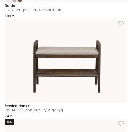
EDGY Hängare 3 krokar Mörkbrun
EDGY Hängare 3 krokar Mörkbrun
EDGY Hängare 3 krokar Mörkbrun
EDGY Hängare 3 krokar Mörkbrun Finns även i dessa färger:
Nordal
EDGY Hängare 3 krokar Mörkbrun
355 :-
Lägg til
Rowico Home
INVERNESS Bänk Brun Ek/Beige Tyg
2495 :-
Lägg til
15%