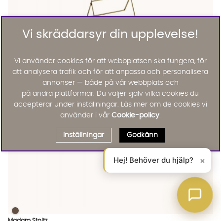
Vi skräddarsyr din upplevelse!
KLÄDHÄNGARE Antik Mässing
KLÄDHÄNGARE Antik Mässing
KLÄDHÄNGARE Antik Mässing Finns även i dessa färger:
Madam Stoltz
KLÄDHÄNGARE Antik Mässing
Vi använder cookies för att webbplatsen ska fungera, för
695 :-
Lägg til
att analysera trafik och för att anpassa och personalisera
annonser — både på vår webbplats och
på andra plattformar. Du väljer själv vilka cookies du
accepterar under inställningar. Läs mer om de cookies vi
använder i vår
Cookie-policy
.
Inställningar
Godkänn
Hej! Behöver du hjälp?
×
HÄNGARE Grön
HÄNGARE Grön Finns även i dessa färger:
Madam Stoltz