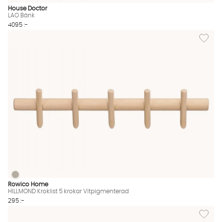
House Doctor
LAO Bänk
4095 :-
Lägg til
HILLMOND Kroklist 5 krokar Vitpigmenterad
HILLMOND Kroklist 5 krokar Vitpigmenterad Finns även i dessa 
Rowico Home
HILLMOND Kroklist 5 krokar Vitpigmenterad
295 :-
Lägg til