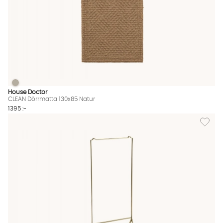
CLEAN Dörrmatta 130x85 Natur
CLEAN Dörrmatta 130x85 Natur Finns även i dessa färger:
House Doctor
CLEAN Dörrmatta 130x85 Natur
1395 :-
Lägg til