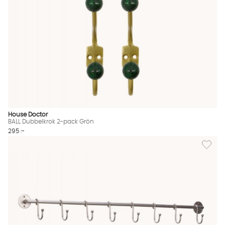
House Doctor
BALL Dubbelkrok 2-pack Grön
295 :-
Lägg til