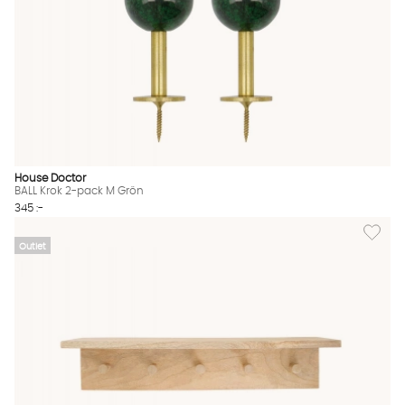
House Doctor
BALL Krok 2-pack M Grön
345 :-
Lägg til
Outlet