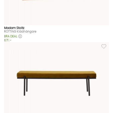
Madam Stoltz
ROTTING Klädhängare
BRA DEAL
671 :-
Lägg till