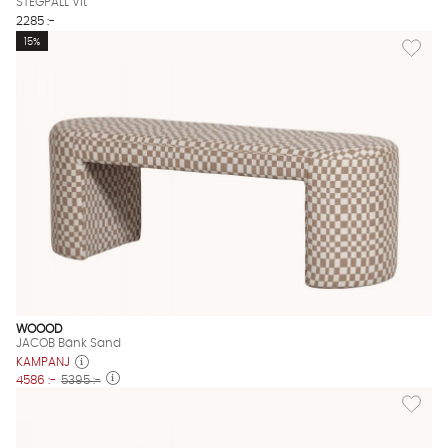
STEGPALL Vit
2285 :-
Lägg til
15%
WOOOD
JACOB Bänk Sand
KAMPANJ
4586 :-
5395 :-
Lägg til