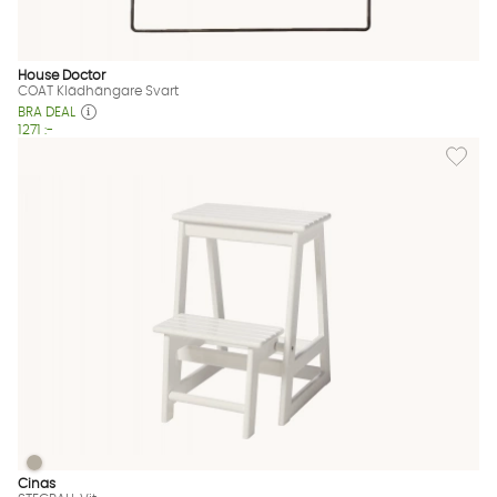
House Doctor
COAT Klädhängare Svart
BRA DEAL
1271 :-
Lägg till
STEGPALL Vit
STEGPALL Vit Finns även i dessa färger:
Cinas