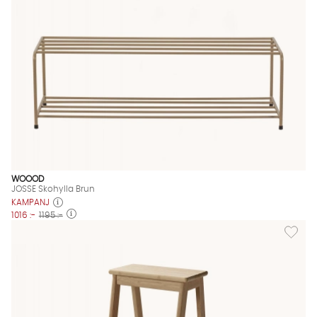
WOOOD
JOSSE Skohylla Brun
KAMPANJ
1016 :-
1195 :-
Lägg til