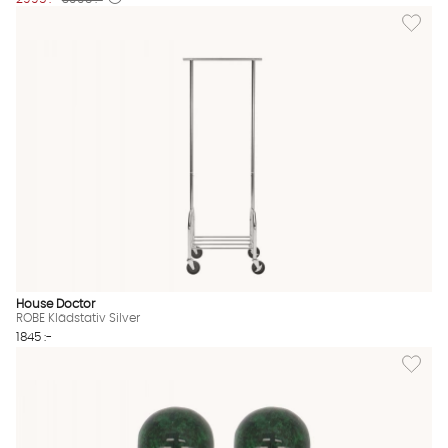
Lägg till
House Doctor
ROBE Klädstativ Silver
1845 :-
Lägg til