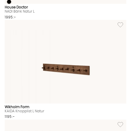
NADI Bänk Natur L
NADI Bänk Natur L Finns även i dessa färger:
House Doctor
NADI Bänk Natur L
1995 :-
Lägg till
Wikholm Form
KAIDA Knopplist L Natur
1195 :-
Lägg til