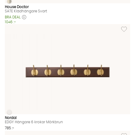
SATE Klädhängare Svart
SATE Klädhängare Svart Finns även i dessa färger:
House Doctor
SATE Klädhängare Svart
BRA DEAL
1046 :-
Lägg til
EDGY Hängare 6 krokar Mörkbrun
EDGY Hängare 6 krokar Mörkbrun Finns även i dessa färger:
Nordal
EDGY Hängare 6 krokar Mörkbrun
785 :-
Lägg til