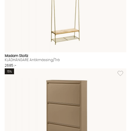
Madam Stoltz
KLÄDHÄNGARE Antikmässing/Trä
2685 :-
Lägg til
15%