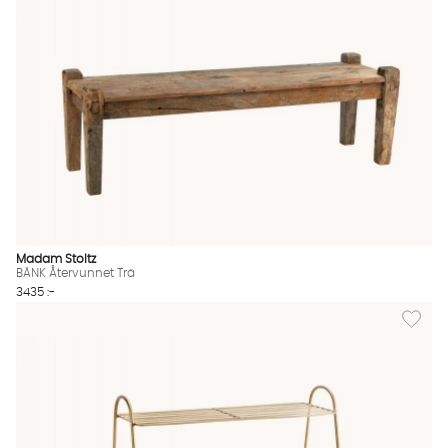
Madam Stoltz
BÄNK Återvunnet Trä
3435 :-
Lägg til