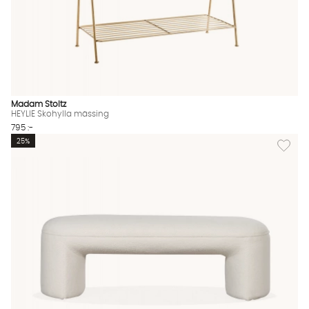
Madam Stoltz
HEYLIE Skohylla mässing
795 :-
Lägg til
25%