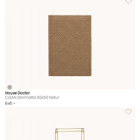
CLEAN Dörrmatta 90x60 Natur
CLEAN Dörrmatta 90x60 Natur Finns även i dessa färger:
House Doctor
CLEAN Dörrmatta 90x60 Natur
645 :-
Lägg til