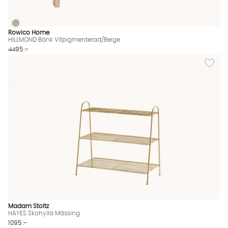
HILLMOND Bänk Vitpigmenterad/Beige
HILLMOND Bänk Vitpigmenterad/Beige Finns även i dessa färg
Rowico Home
HILLMOND Bänk Vitpigmenterad/Beige
4495 :-
Lägg til
Madam Stoltz
HAYES Skohylla Mässing
1095 :-