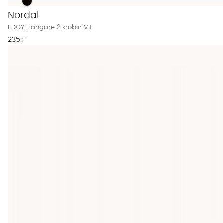
EDGY Hängare 2 krokar Vit Finns även i dessa färger:
EDGY Hängare 2 krokar Vit
Nordal
EDGY Hängare 2 krokar Vit
235 :-