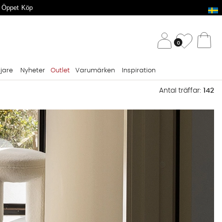
 Öppet Köp
/ 
Önskelis
0
Va
ljare
Nyheter
Outlet
Varumärken
Inspiration
Antal träffar:
142