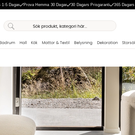
 1-5 Dagar
Prova Hemma 30 Dagar
30 Dagars Prisgaranti
365 Dagars
Badrum
Hall
Kök
Mattor & Textil
Belysning
Dekoration
Storsä