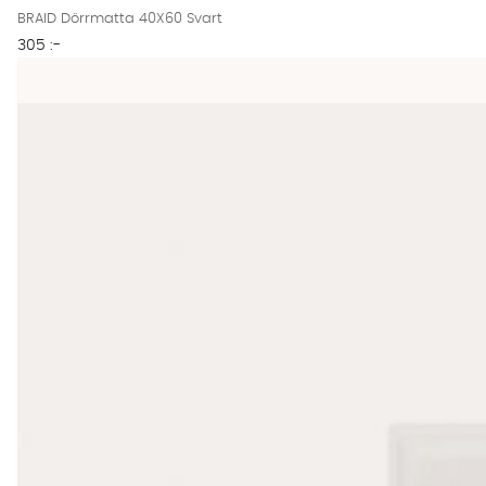
BRAID Dörrmatta 40X60 Svart
305 :-