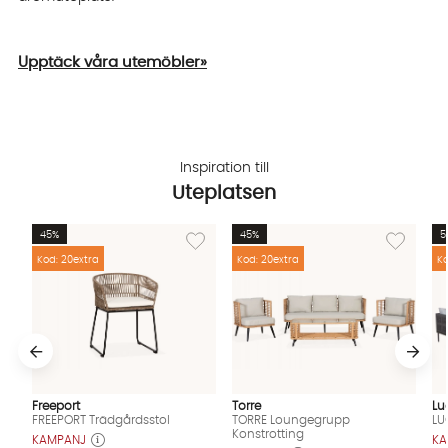
Upptäck våra utemöbler
»
Inspiration till
Uteplatsen
Lägg till i önskelista: FREEPORT Trädgårdssto
Lägg till i
45%
45%
5
Kod: 20extra
Kod: 20extra
Ko
Freeport
Torre
Lu
FREEPORT Trädgårdsstol
TORRE Loungegrupp
LU
Konstrotting
KAMPANJ
KA