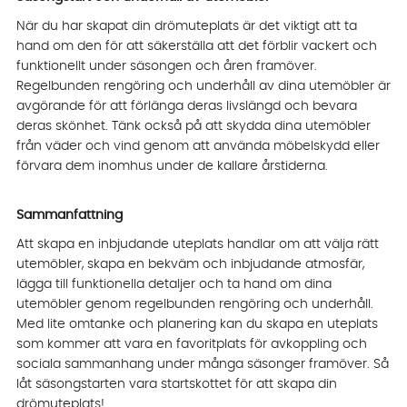
När du har skapat din drömuteplats är det viktigt att ta
hand om den för att säkerställa att det förblir vackert och
funktionellt under säsongen och åren framöver.
Regelbunden rengöring och underhåll av dina utemöbler är
avgörande för att förlänga deras livslängd och bevara
deras skönhet. Tänk också på att skydda dina utemöbler
från väder och vind genom att använda möbelskydd eller
förvara dem inomhus under de kallare årstiderna.
Vi använder AI för att svara på dina frågor. Konversationen
Sammanfattning
sparas i upp till 24 timmar för att kunna hjälpa dig. Vi delar
inte dina uppgifter med tredje part. Läs mer i vår
Att skapa en inbjudande uteplats handlar om att välja rätt
integritetspolicy.
utemöbler, skapa en bekväm och inbjudande atmosfär,
Jag godkänner att konversationen sparas
lägga till funktionella detaljer och ta hand om dina
Starta chatten
utemöbler genom regelbunden rengöring och underhåll.
Med lite omtanke och planering kan du skapa en uteplats
som kommer att vara en favoritplats för avkoppling och
sociala sammanhang under många säsonger framöver. Så
låt säsongstarten vara startskottet för att skapa din
drömuteplats!