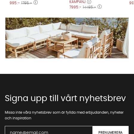
KAMPANJ
995 :-
1795 :-
99
7995 :-
14495 :-
Signa upp till vårt nyhetsbrev
Missa inte våra nyhetsbrev som är fyllda med erbjudanden, nyheter
och inspiration