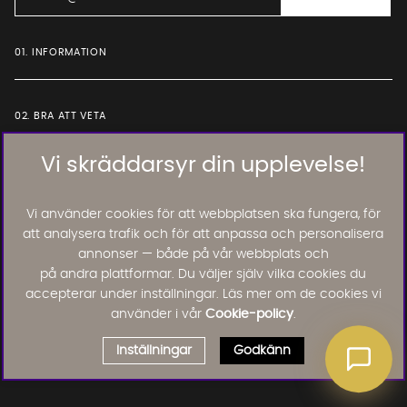
01. INFORMATION
02. BRA ATT VETA
Vi skräddarsyr din upplevelse!
Läs och lämna kundomdömen:
Vi använder cookies för att webbplatsen ska fungera, för
att analysera trafik och för att anpassa och personalisera
annonser — både på vår webbplats och
på andra plattformar. Du väljer själv vilka cookies du
accepterar under inställningar. Läs mer om de cookies vi
använder i vår
Cookie-policy
.
Inställningar
Godkänn