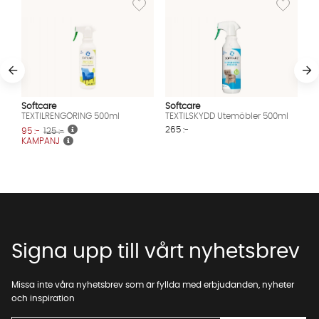
Softcare
Softcare
TEXTILRENGÖRING 500ml
TEXTILSKYDD Utemöbler 500ml
265 :-
95 :-
125 :-
KAMPANJ
Signa upp till vårt nyhetsbrev
Missa inte våra nyhetsbrev som är fyllda med erbjudanden, nyheter
och inspiration