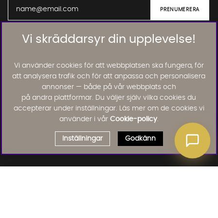
Vi skräddarsyr din upplevelse!
01. INFORMATION
Vi använder cookies för att webbplatsen ska fungera, för
02. BRA ATT VETA
att analysera trafik och för att anpassa och personalisera
annonser — både på vår webbplats och
på andra plattformar. Du väljer själv vilka cookies du
accepterar under inställningar. Läs mer om de cookies vi
Läs och lämna kundomdömen:
använder i vår
Cookie-policy
.
Inställningar
Godkänn
Välj delbetalning
Qliro
· Fast månadsbelopp
Produktpris