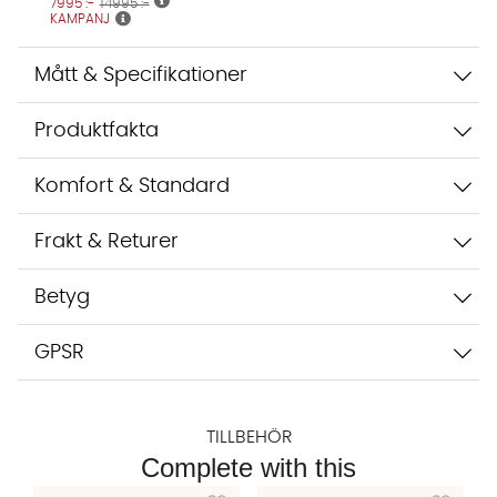
7995 :-
14995 :-
integritetspolicy.
KAMPANJ
Jag godkänner att konversationen sparas
Starta chatten
Mått & Specifikationer
Produktfakta
Komfort & Standard
Frakt & Returer
Betyg
GPSR
TILLBEHÖR
Complete with this
Lägg till i önskelista: TEXTILRENGÖRING 500m
Lägg till 