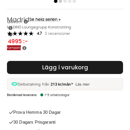
Madrid
Se hela serien »
12995 :-
MADRID Loungegrupp Konstrotting
4.7
3 recensioner
4995
:-
Kampanj
Lägg i varukorg
Delbetalning från
213 kr/mån*
Läs mer
1-5 arbetsdagar
Prova Hemma 30 Dagar
30 Dagars Prisgaranti