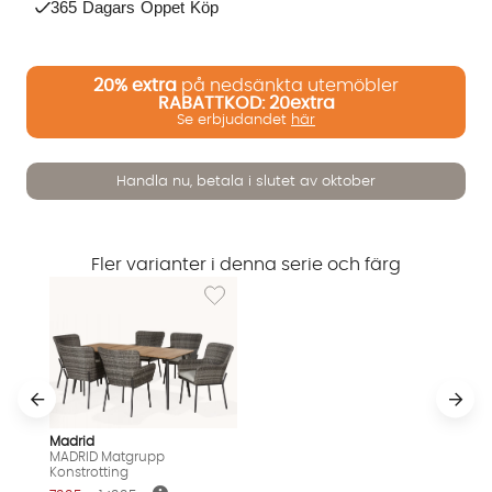
365 Dagars Öppet Köp
20%
extra
på nedsänkta utemöbler
RABATTKOD: 20extra
Se erbjudandet
här
Handla nu, betala i slutet av oktober
Fler varianter i denna serie och färg
Lägg till i önskelista: MADRID Matgrupp Kons
Vi använder AI för att svara på dina frågor. Konversationen
Madrid
sparas i upp till 24 timmar för att kunna hjälpa dig. Vi delar
MADRID Matgrupp
Konstrotting
inte dina uppgifter med tredje part. Läs mer i vår