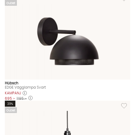
Outlet
Hübsch
EDGE Vägglampa Svart
KAMPANJ
695 :-
1195 :-
Lägg til
39%
Outlet