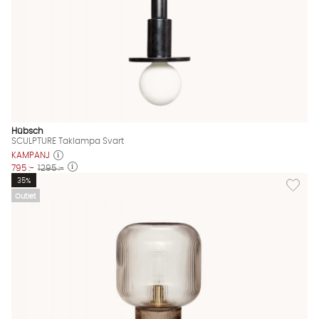
Hübsch
SCULPTURE Taklampa Svart
KAMPANJ
795 :-
1295 :-
Lägg til
35%
Outlet