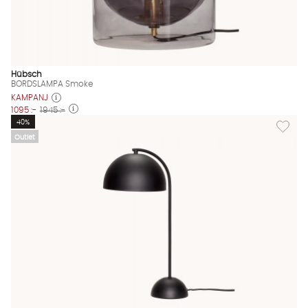
Hübsch
BORDSLAMPA Smoke
KAMPANJ
1095 :-
1945 :-
Lägg til
40%
Outlet