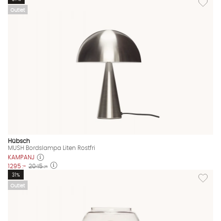
Outlet
Hübsch
MUSH Bordslampa Liten Rostfri
KAMPANJ
1295 :-
2045 :-
Lägg til
31%
Outlet