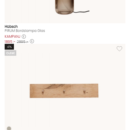
Hübsch
PIRUM Bordslampa Glas
KAMPANJ
1895 :-
2895 :-
Lägg til
41%
Outlet