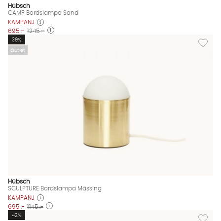
Jag godkänner att konversationen sparas
Hübsch
CAMP Bordslampa Sand
Starta chatten
KAMPANJ
695 :-
1245 :-
Lägg til
39%
Outlet
Hübsch
SCULPTURE Bordslampa Mässing
KAMPANJ
695 :-
1145 :-
Lägg til
42%