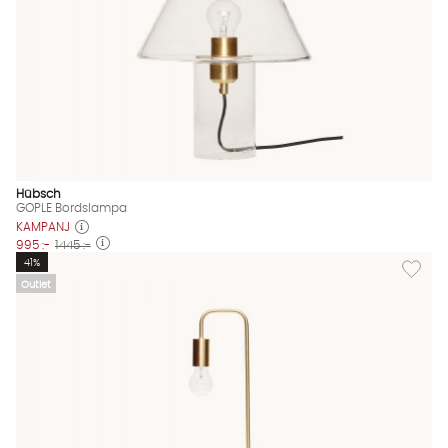
Hübsch
GOPLE Bordslampa
KAMPANJ
995 :-
1445 :-
Lägg til
41%
Outlet