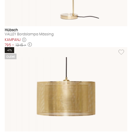
Hübsch
VALLEY Bordslampa Mässing
KAMPANJ
795 :-
1345 :-
Lägg til
41%
Outlet