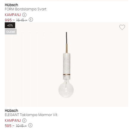
Hübsch
FORM Bordslampa Svart
KAMPANJ
995 :-
1645 :-
Lägg til
43%
Outlet
Hübsch
ELEGANT Taklampa Marmor Vit
KAMPANJ
595 :-
1045 :-