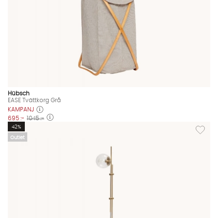
Hübsch
EASE Tvättkorg Grå
KAMPANJ
695 :-
1045 :-
Lägg til
42%
Outlet