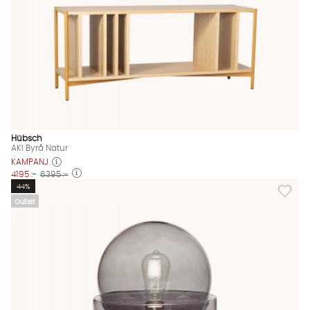
Hübsch
AKI Byrå Natur
KAMPANJ
4195 :-
6395 :-
Lägg til
44%
Outlet