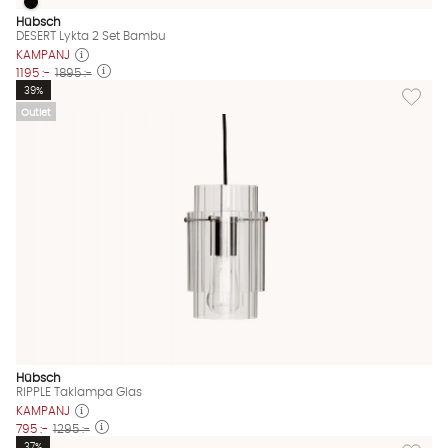
DESERT Lykta 2 Set Bambu
DESERT Lykta 2 Set Bambu Finns även i dessa färger:
Hübsch
DESERT Lykta 2 Set Bambu
KAMPANJ
1195 :-
1895 :-
Lägg til
39%
Outlet
Hübsch
RIPPLE Taklampa Glas
KAMPANJ
795 :-
1295 :-
Lägg til
37%