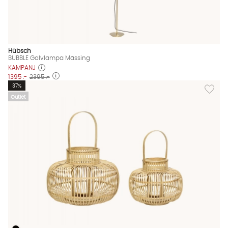
Hübsch
BUBBLE Golvlampa Mässing
KAMPANJ
1395 :-
2395 :-
Lägg til
37%
Outlet