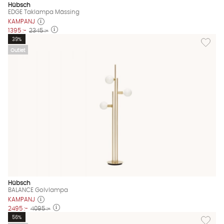
Hübsch
EDGE Taklampa Mässing
KAMPANJ
1395 :-
2345 :-
Lägg til
39%
Outlet
Hübsch
BALANCE Golvlampa
KAMPANJ
2495 :-
4095 :-
Lägg til
56%