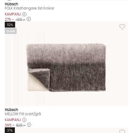
FOLK Klädhängare 3st Krokar
FOLK Klädhängare 3st Krokar Finns även i dessa färger:
Hübsch
FOLK Klädhängare 3st Krokar
KAMPANJ
275 :-
465 :-
Lägg till
52%
Outlet
Hübsch
MELLOW Filt svart/grå
KAMPANJ
395 :-
825 :-
Lägg til
37%