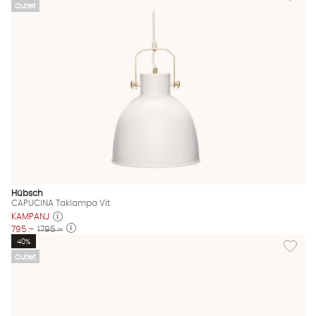
Outlet
Hübsch
CAPUCINA Taklampa Vit
KAMPANJ
795 :-
1795 :-
Lägg til
40%
Outlet