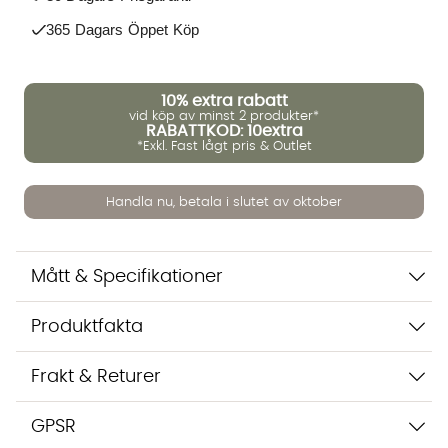
365 Dagars Öppet Köp
10%
extra rabatt
vid köp av minst 2 produkter*
Vi använder AI för att svara på dina frågor. Konversationen
RABATTKOD: 10extra
sparas i upp till 24 timmar för att kunna hjälpa dig. Vi delar
*Exkl. Fast lågt pris & Outlet
inte dina uppgifter med tredje part. Läs mer i vår
integritetspolicy.
Jag godkänner att konversationen sparas
Handla nu, betala i slutet av oktober
Starta chatten
Mått & Specifikationer
Produktfakta
Frakt & Returer
GPSR