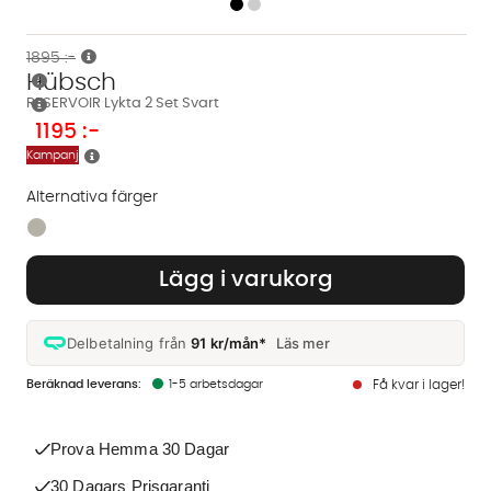
1895 :-
Hübsch
RESERVOIR Lykta 2 Set Svart
1195
:-
Kampanj
Alternativa färger
Finns även i dessa färger:
Lägg i varukorg
Delbetalning från
91 kr/mån*
Läs mer
1-5 arbetsdagar
Få kvar i lager!
Prova Hemma 30 Dagar
30 Dagars Prisgaranti