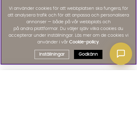
Vi använder cookies för att webbplatsen ska fungera, för
att analysera trafik och för att anpassa och personalisera
annonser — både på vår webbplats och
på andra plattformar. Du väljer själv vilka cookies du
accepterar under inställningar. Läs mer om de cookies vi
använder i vår
Cookie-policy
.
Inställningar
Godkänn
Välj delbetalning
Qliro
· Fast månadsbelopp
Signa upp till vårt nyhetsbrev
Produktpris
Missa inte våra nyhetsbrev som är fyllda med erbjudanden, nyheter
och inspiration
Representativt exempel