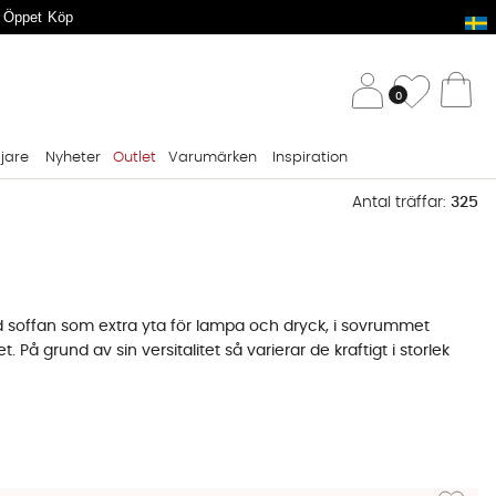
 Öppet Köp
/ 
Önskelis
0
Va
ljare
Nyheter
Outlet
Varumärken
Inspiration
Antal träffar:
325
id soffan som extra yta för lampa och dryck, i sovrummet
t. På grund av sin versitalitet så varierar de kraftigt i storlek
I hallen behöver du ett sidobord som tål att mötas av våta
ampa, fjärrkontroll och ett glas och passar både högt och
Lägg till