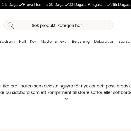
 1-5 Dagar
Prova Hemma 30 Dagar
30 Dagars Prisgaranti
365 Dagars
Badrum
Hall
Kök
Mattor & Textil
Belysning
Dekoration
Storsä
 lika bra i hallen som avlastningsyta för nycklar och post, bredv
tar du sidobord som ett kompliment till
större soffor
eller soffborde
 bordet ska stå och vad som behöver rymmas på det.
agsrum eller kök
har på sitt sidobord skiljer sig åt beroende på dess placering. 
 smalare mer smidig toppskiva. Bredvid soffan är det en yta för l