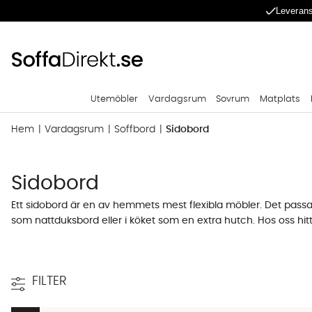
Leverans
Utemöbler
Vardagsrum
Sovrum
Matplats
Hem
Vardagsrum
Soffbord
Sidobord
Sidobord
Ett sidobord är en av hemmets mest flexibla möbler. Det passar
som nattduksbord eller i köket som en extra hutch. Hos oss hit
både i höjd, bredd och längd. Valet handlar om var i hemmet
Sidobord efter plats - Hall, sovrum, vard
FILTER
Samma möbeltyp fungerar i flera rum, men förväntningarna man 
jackor och nycklar som kastas ned, ofta i högre format med en