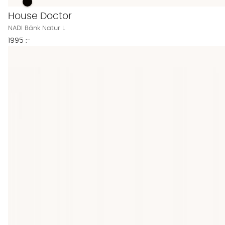
NADI Bänk Natur L Finns även i dessa färger:
NADI Bänk Natur L
House Doctor
NADI Bänk Natur L
1995 :-