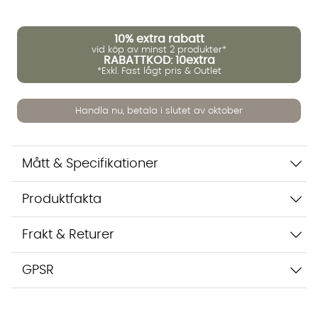
10%
extra rabatt
vid köp av minst 2 produkter*
RABATTKOD: 10extra
Vi använder AI för att svara på dina frågor. Konversationen
*Exkl. Fast lågt pris & Outlet
sparas i upp till 24 timmar för att kunna hjälpa dig. Vi delar
inte dina uppgifter med tredje part. Läs mer i vår
integritetspolicy.
Handla nu, betala i slutet av oktober
Jag godkänner att konversationen sparas
Starta chatten
Mått & Specifikationer
Produktfakta
Frakt & Returer
GPSR