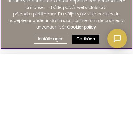
att analysera trafik och för att anpassa och personalisera
annonser — både på vår webbplats och
på andra plattformar. Du väljer själv vilka cookies du
accepterar under inställningar. Läs mer om de cookies vi
använder i vår
Cookie-policy
.
Inställningar
Godkänn
Välj delbetalning
Qliro
· Fast månadsbelopp
Signa upp till vårt nyhetsbrev
Produktpris
Missa inte våra nyhetsbrev som är fyllda med erbjudanden, nyheter
och inspiration
Representativt exempel
Att låna kostar pengar!
01. INFORMATION
Om du inte kan betala tillbaka skulden i tid