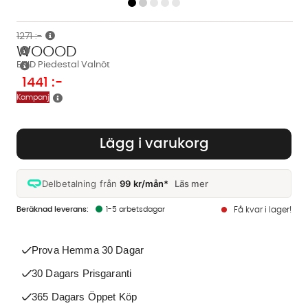
1271 :-
WOOOD
ENID Piedestal Valnöt
1441
:-
Kampanj
Lägg i varukorg
Delbetalning från
99 kr/mån*
Läs mer
1-5 arbetsdagar
Få kvar i lager!
Prova Hemma 30 Dagar
30 Dagars Prisgaranti
365 Dagars Öppet Köp