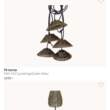
PR Home
FLEX-OUT Ljusslinga/Lisen Natur
2695 :-
Lägg til