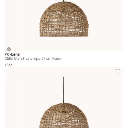
CEBU Utomhuslampa 57 cm Natur
CEBU Utomhuslampa 57 cm Natur Finns även i dessa färger:
PR Home
CEBU Utomhuslampa 57 cm Natur
2155 :-
Lägg til