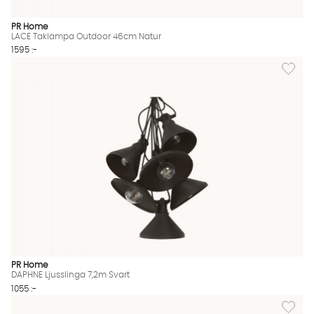
PR Home
LACE Taklampa Outdoor 46cm Natur
1595 :-
Lägg til
PR Home
DAPHNE Ljusslinga 7,2m Svart
1055 :-
Lägg ti