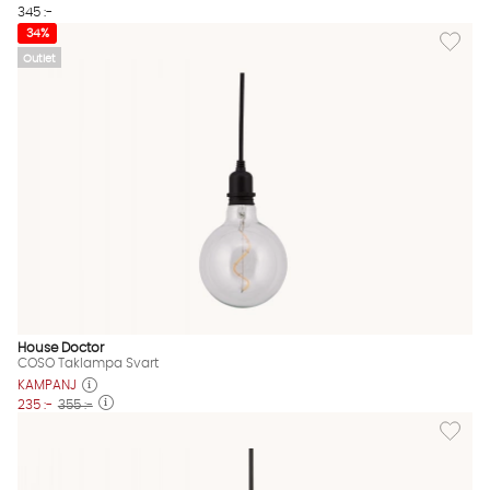
345 :-
Lägg til
34%
Outlet
House Doctor
COSO Taklampa Svart
KAMPANJ
235 :-
355 :-
Lägg til