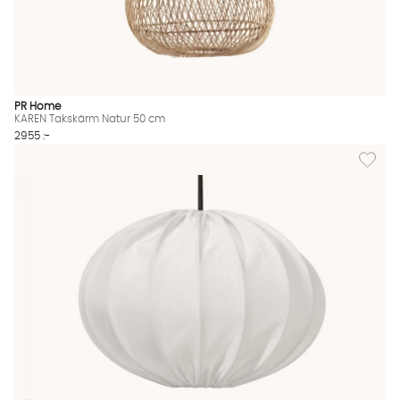
PR Home
KAREN Takskärm Natur 50 cm
2955 :-
Lägg til