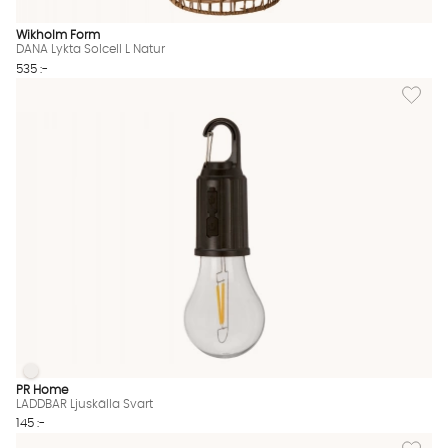
Wikholm Form
DANA Lykta Solcell L Natur
535 :-
Lägg till
LADDBAR Ljuskälla Svart
LADDBAR Ljuskälla Svart Finns även i dessa färger:
PR Home
LADDBAR Ljuskälla Svart
145 :-
Lägg til