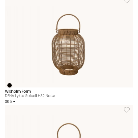
DENA Lykta Solcell H32 Natur
DENA Lykta Solcell H32 Natur Finns även i dessa färger:
Wikholm Form
DENA Lykta Solcell H32 Natur
395 :-
Lägg til