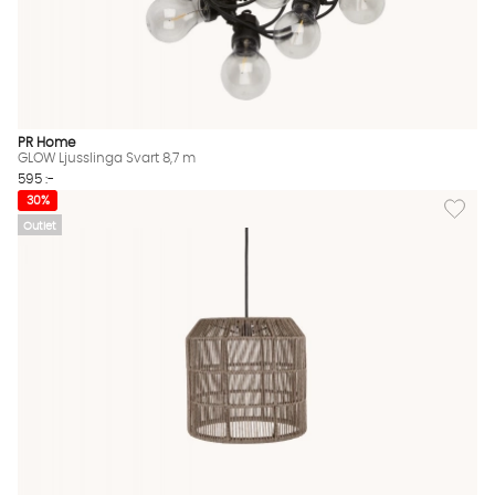
PR Home
GLOW Ljusslinga Svart 8,7 m
595 :-
Lägg til
30%
Outlet