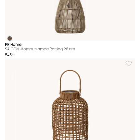
SAIGON Utomhuslampa Rotting 28 cm
SAIGON Utomhuslampa Rotting 28 cm Finns även i dessa färg
PR Home
SAIGON Utomhuslampa Rotting 28 cm
545 :-
Lägg till