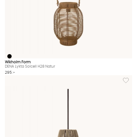
DENA Lykta Solcell H28 Natur
DENA Lykta Solcell H28 Natur Finns även i dessa färger:
Wikholm Form
DENA Lykta Solcell H28 Natur
295 :-
Lägg til