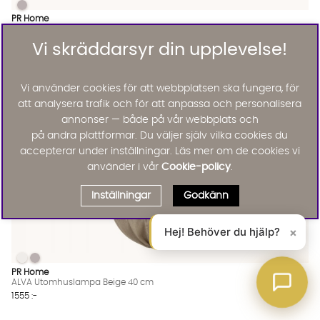
HILMA Taklampa Outdoor 60cm Vit
HILMA Taklampa Outdoor 60cm Vit Finns även i dessa färger:
PR Home
HILMA Taklampa Outdoor 60cm Vit
2345 :-
Vi skräddarsyr din upplevelse!
Lägg til
Vi använder cookies för att webbplatsen ska fungera, för
att analysera trafik och för att anpassa och personalisera
annonser — både på vår webbplats och
på andra plattformar. Du väljer själv vilka cookies du
accepterar under inställningar. Läs mer om de cookies vi
använder i vår
Cookie-policy
.
Inställningar
Godkänn
Hej! Behöver du hjälp?
×
ALVA Utomhuslampa Beige 40 cm
ALVA Utomhuslampa Beige 40 cm
ALVA Utomhuslampa Beige 40 cm Finns även i dessa färger:
PR Home
ALVA Utomhuslampa Beige 40 cm
1555 :-