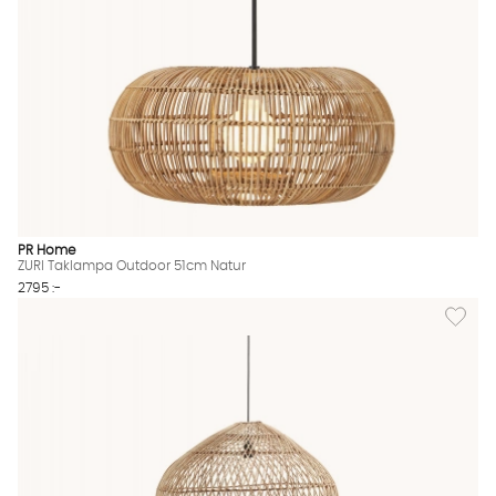
PR Home
ZURI Taklampa Outdoor 51cm Natur
2795 :-
Lägg til