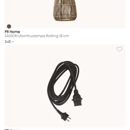
SAIGON Utomhuslampa Rotting 18 cm
SAIGON Utomhuslampa Rotting 18 cm Finns även i dessa färge
PR Home
SAIGON Utomhuslampa Rotting 18 cm
345 :-
Lägg til