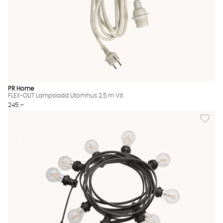
PR Home
FLEX-OUT Lampsladd Utomhus 2,5 m Vit
245 :-
Lägg til