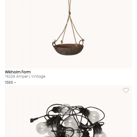
Wikholm Form
YELDA Ampel L Vintage
1595 :-
Lägg til