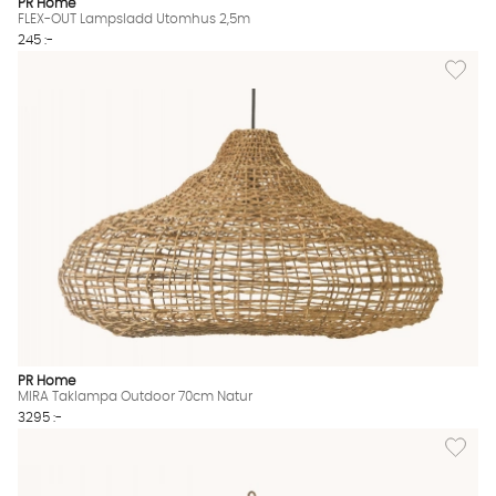
PR Home
FLEX-OUT Lampsladd Utomhus 2,5m
245 :-
Lägg til
PR Home
MIRA Taklampa Outdoor 70cm Natur
3295 :-
Lägg til