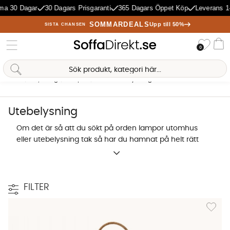
 Dagar
30 Dagars Prisgaranti
365 Dagars Öppet Köp
Leverans 1-5 Da
SOMMARDEALS
Upp till 50%
SISTA CHANSEN
Önske
0
Va
Hem
Belysning
Lampor
Utomhusbelysning
Antal träffar:
116
Utebelysning
Om det är så att du sökt på orden lampor utomhus
eller utebelysning tak så har du hamnat på helt rätt
ställe. Förläng vardagsrummet med hjälp av
SoffaDirekts utbud av utomhusbelysning till både
altan, uterum och trädgård.
FILTER
Shoppa utebelysning online
Lägg til
Sofia Direkt
Utomhusbelysning och utelampor
AI-assistent