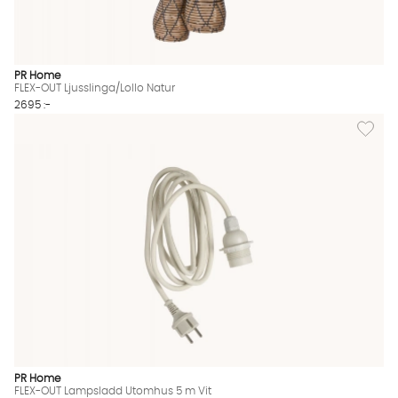
PR Home
FLEX-OUT Ljusslinga/Lollo Natur
2695 :-
Lägg til
PR Home
FLEX-OUT Lampsladd Utomhus 5 m Vit