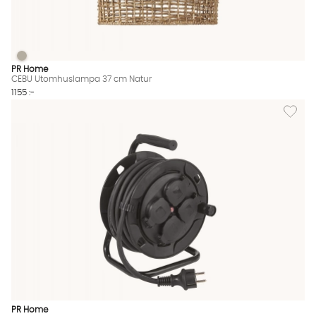
CEBU Utomhuslampa 37 cm Natur
CEBU Utomhuslampa 37 cm Natur Finns även i dessa färger:
PR Home
CEBU Utomhuslampa 37 cm Natur
1155 :-
Lägg til
PR Home