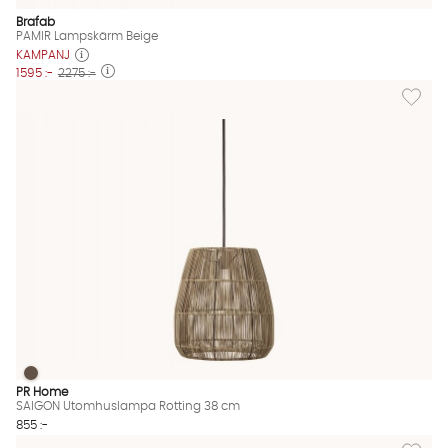
Brafab
PAMIR Lampskärm Beige
KAMPANJ
1595 :-
2275 :-
Lägg til
SAIGON Utomhuslampa Rotting 38 cm
SAIGON Utomhuslampa Rotting 38 cm Finns även i dessa färg
PR Home
SAIGON Utomhuslampa Rotting 38 cm
855 :-
Lägg til