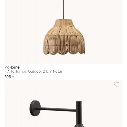
PR Home
PIA Taklampa Outdoor 24cm Natur
895 :-
Lägg til