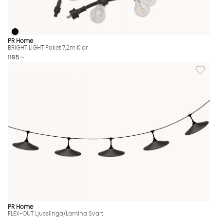
BRIGHT LIGHT Paket 7,2m Klar
BRIGHT LIGHT Paket 7,2m Klar Finns även i dessa färger:
PR Home
BRIGHT LIGHT Paket 7,2m Klar
1195 :-
Lägg til
PR Home
FLEX-OUT Ljusslinga/Lamina Svart