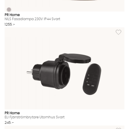
NILS Fasadlampa 230V IP44 Svart
NILS Fasadlampa 230V IP44 Svart Finns även i dessa färger:
PR Home
NILS Fasadlampa 230V IP44 Svart
1255 :-
Lägg til
PR Home
ELI Fjärrströmbrytare Utomhus Svart
245 :-
Lägg til