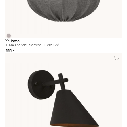
HILMA Utomhuslampa 50 cm Grå
HILMA Utomhuslampa 50 cm Grå Finns även i dessa färger:
PR Home
HILMA Utomhuslampa 50 cm Grå
1555 :-
Lägg til