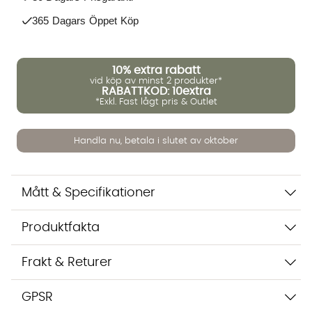
365 Dagars Öppet Köp
10%
extra rabatt
vid köp av minst 2 produkter*
RABATTKOD: 10extra
*Exkl. Fast lågt pris & Outlet
Handla nu, betala i slutet av oktober
Vi använder AI för att svara på dina frågor. Konversationen
sparas i upp till 24 timmar för att kunna hjälpa dig. Vi delar
inte dina uppgifter med tredje part. Läs mer i vår
integritetspolicy.
Mått & Specifikationer
Jag godkänner att konversationen sparas
Starta chatten
Produktfakta
Frakt & Returer
GPSR