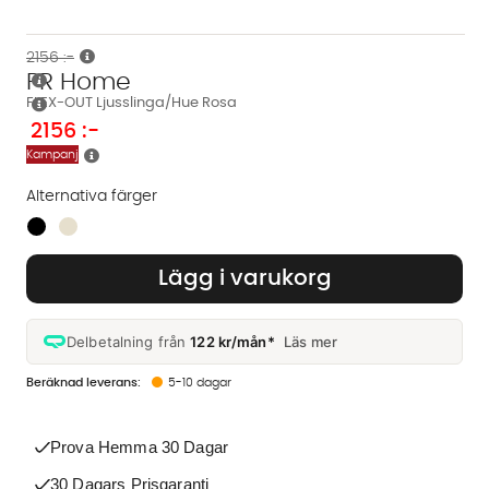
2156 :-
PR Home
FLEX-OUT Ljusslinga/Hue Rosa
2156
:-
Kampanj
Alternativa färger
Finns även i dessa färger:
Lägg i varukorg
Delbetalning från
122 kr/mån*
Läs mer
5-10 dagar
Prova Hemma 30 Dagar
30 Dagars Prisgaranti