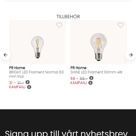
TILLBEHÖR
Lägg till i önskelista: BRIGHT LED Filament 
Lägg till 
PR Home
PR Home
BRIGHT LED Filament Normal 60
SHINE LED Filament 60mm 4W
mm Klar
68 :-
68 :-
31 :-
31 :-
KAMPANJ
KAMPANJ
Signa upp till vårt nyhetsbrev