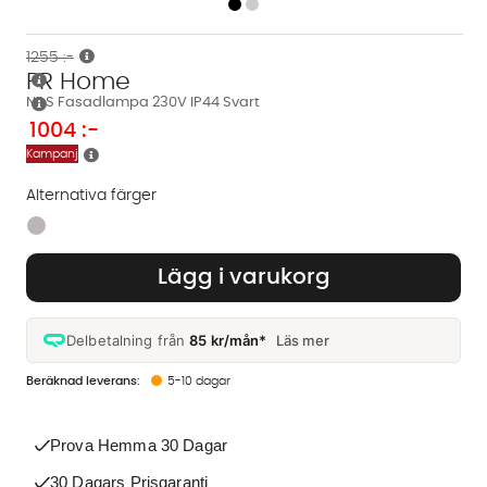
1255 :-
PR Home
NILS Fasadlampa 230V IP44 Svart
1004
:-
Kampanj
Alternativa färger
Finns även i dessa färger:
Lägg i varukorg
Delbetalning från
85 kr/mån*
Läs mer
5-10 dagar
Prova Hemma 30 Dagar
30 Dagars Prisgaranti