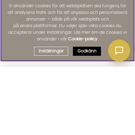
Vi använder cookies för att webbplatsen ska fungera, för
att analysera trafik och för att anpassa och personalisera
annonser — både på vår webbplats och
på andra plattformar. Du väljer själv vilka cookies du
accepterar under inställningar. Läs mer om de cookies vi
använder i vår
Cookie-policy
.
Inställningar
Godkänn
Välj delbetalning
Qliro
· Fast månadsbelopp
Signa upp till vårt nyhetsbrev
Produktpris
Missa inte våra nyhetsbrev som är fyllda med erbjudanden, nyheter
och inspiration
Representativt exempel