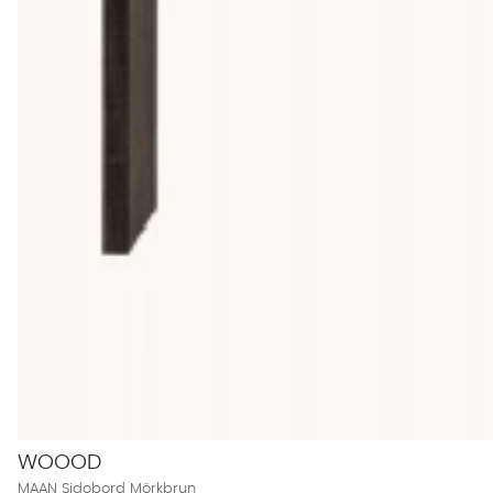
WOOOD
MAAN Sidobord Mörkbrun