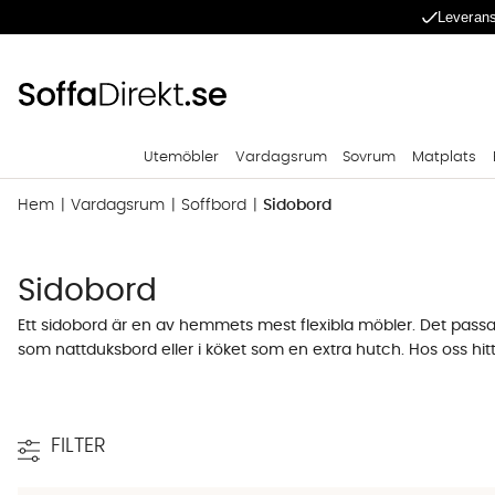
Leverans
Utemöbler
Vardagsrum
Sovrum
Matplats
Hem
Vardagsrum
Soffbord
Sidobord
Sidobord
Ett sidobord är en av hemmets mest flexibla möbler. Det passar
som nattduksbord eller i köket som en extra hutch. Hos oss hit
både i höjd, bredd och längd. Valet handlar om var i hemmet
Sidobord efter plats - Hall, sovrum, vard
FILTER
Samma möbeltyp fungerar i flera rum, men förväntningarna man 
jackor och nycklar som kastas ned, ofta i högre format med en