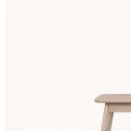
lågt beroende på armstödshöjden på din soffa/fåtölj. I sovrum
läggdags. I vardagsrummets hörn kan ett sidobord bära en la
bredvid innan du väljer, på så vis slipper du en nivåskillnad so
Högt eller lågt sidobord - Hur höjden änd
Höjden på sidobordet avgör hur du använder det. Ett högt sidobo
påminner mer om en avlastningsyta än det gör om ett soffbord.
mindre soffmodell. Tumregeln är att sidobordets toppskiva sk
variera höjd efter tillfälle finns det
satsbord med olika höjd
i set
Sidobord med förvaring eller hyllplan, n
Den vanligaste uppgraderingen från ett vanligt sidobord är att lä
fjärrkontroller eller annat som du inte vill se. Förvaringssidob
innan gäster kommer. Tänk på att förvaring ofta kräver att sido
Material och form, hur sidobordet matcha
Sidobordets material och form bör harmoniera med soffan, soff
eller glas ger en modernare och lättare känsla. Formen kan va
bättre i rum med tydlig geometri. För den som vill ha en mer 