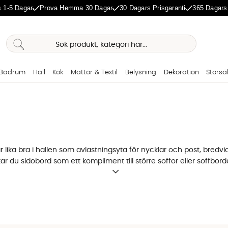
 1-5 Dagar
Prova Hemma 30 Dagar
30 Dagars Prisgaranti
365 Dagars
Badrum
Hall
Kök
Mattor & Textil
Belysning
Dekoration
Storsä
 lika bra i hallen som avlastningsyta för nycklar och post, bredv
tar du sidobord som ett kompliment till
större soffor
eller soffborde
 bordet ska stå och vad som behöver rymmas på det.
agsrum eller kök
har på sitt sidobord skiljer sig åt beroende på dess placering. 
 smalare mer smidig toppskiva. Bredvid soffan är det en yta för l