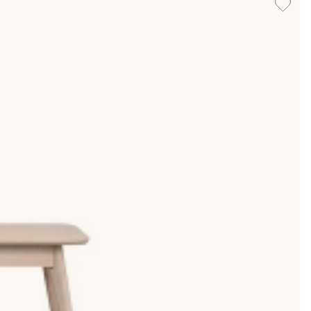
d så du enkelt kan placera bort telefon eller bok före
öblemangen. Mät höjden på möbeln som sidobordet ska stå
 som avlastning i hallen. Det är lätt att ställa saker på och
soffa eller fåtölj men fungerar även som
soffbord
till en
använder det längs väggen i sovrummet. För den som vill
ller tidningar. En låda eller korg under skivan döljer sladdar,
 räknas, eller i hem där man snabbt vill städa undan småsaker
r opraktisk.
ffbordet binder ihop vardagsrummet. Ett sidobord i metall
 upp hörniga soffgrupper medan fyrkantiga sidobord passar
rullbara serveringsbord
.