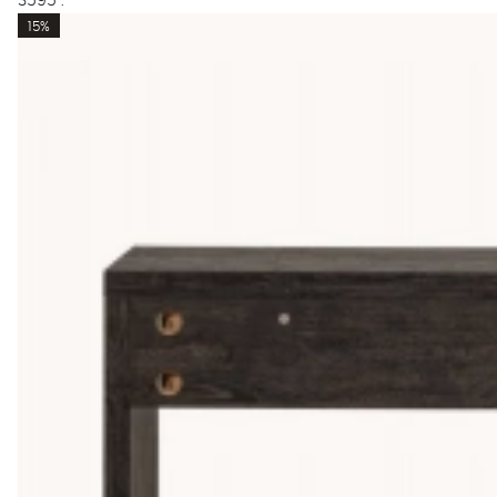
3595 :-
15%