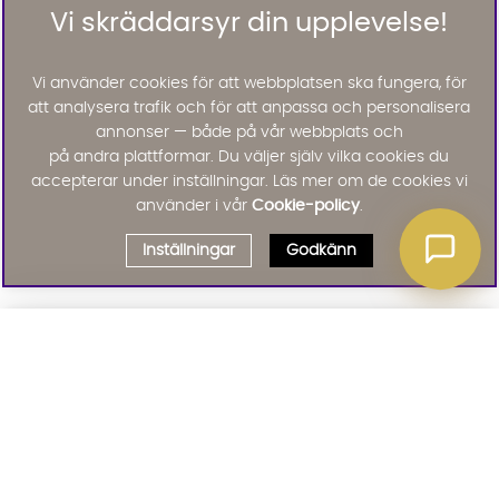
Vi skräddarsyr din upplevelse!
Vi använder cookies för att webbplatsen ska fungera, för
att analysera trafik och för att anpassa och personalisera
annonser — både på vår webbplats och
på andra plattformar. Du väljer själv vilka cookies du
accepterar under inställningar. Läs mer om de cookies vi
använder i vår
Cookie-policy
.
Inställningar
Godkänn
Välj delbetalning
Qliro
· Fast månadsbelopp
Signa upp till vårt nyhetsbrev
Produktpris
Missa inte våra nyhetsbrev som är fyllda med erbjudanden, nyheter
och inspiration