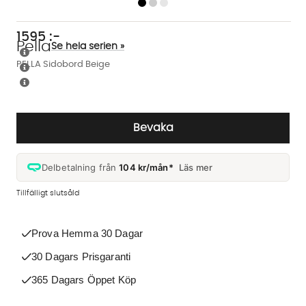
1595
:-
Pella
Se hela serien »
PELLA Sidobord Beige
Bevaka
Delbetalning från
104 kr/mån*
Läs mer
Tillfälligt slutsåld
Prova Hemma 30 Dagar
30 Dagars Prisgaranti
365 Dagars Öppet Köp