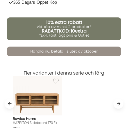
365 Dagars Öppet Köp
10%
extra rabatt
vid köp av minst 2 produkter*
RABATTKOD: 10extra
*Exkl. Fast lågt pris & Outlet
Vi använder AI för att svara på dina frågor. Konversationen
Handla nu, betala i slutet av oktober
sparas i upp till 24 timmar för att kunna hjälpa dig. Vi delar
inte dina uppgifter med tredje part. Läs mer i vår
integritetspolicy.
Jag godkänner att konversationen sparas
Fler varianter i denna serie och färg
Starta chatten
Rowico Home
HAZELTON Sideboard 170 Ek