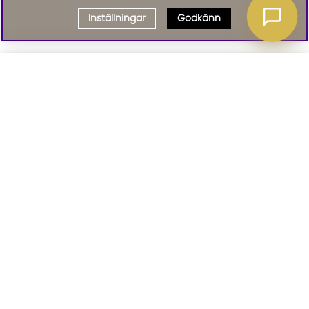
Inställningar
Godkänn
Välj delbetalning
Qliro
· Fast månadsbelopp
Signa upp till vårt nyhetsbrev
Produktpris
Missa inte våra nyhetsbrev som är fyllda med erbjudanden, nyheter
och inspiration
Representativt exempel
Att låna kostar pengar!
01. INFORMATION
Om du inte kan betala tillbaka skulden i tid
riskerar du en betalningsanmärkning. Det kan
leda till svårigheter att få hyra bostad,
teckna abonnemang och få nya lån. För stöd,
02. BRA ATT VETA
vänd dig till budget- och skuldrådgivningen i
din kommun. Kontaktuppgifter finns på