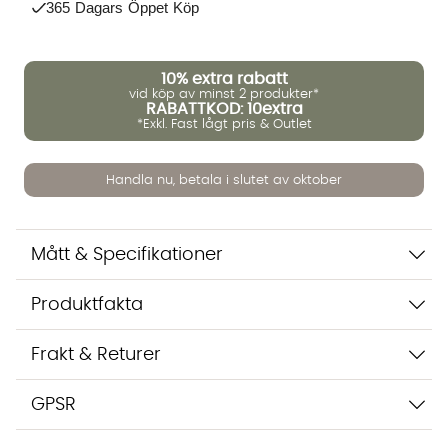
365 Dagars Öppet Köp
Vi använder AI för att svara på dina frågor. Konversationen
sparas i upp till 24 timmar för att kunna hjälpa dig. Vi delar
10%
extra rabatt
inte dina uppgifter med tredje part. Läs mer i vår
vid köp av minst 2 produkter*
integritetspolicy.
RABATTKOD: 10extra
Jag godkänner att konversationen sparas
*Exkl. Fast lågt pris & Outlet
Starta chatten
Handla nu, betala i slutet av oktober
Mått & Specifikationer
Produktfakta
Frakt & Returer
GPSR