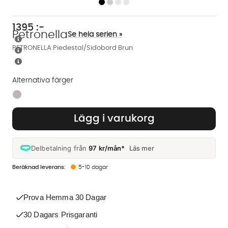
1395
:-
Petronella
Se hela serien »
PETRONELLA Piedestal/Sidobord Brun
Alternativa färger
Finns även i dessa färger:
Lägg i varukorg
Delbetalning från
97 kr/mån*
Läs mer
5-10 dagar
Prova Hemma 30 Dagar
30 Dagars Prisgaranti