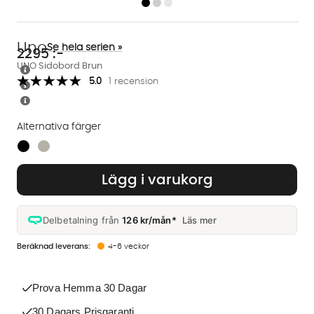
Uno
Se hela serien »
2295
:-
UNO Sidobord Brun
5.0
1 recension
Alternativa färger
Finns även i dessa färger:
Lägg i varukorg
Delbetalning från
126 kr/mån*
Läs mer
4-6 veckor
Prova Hemma 30 Dagar
30 Dagars Prisgaranti