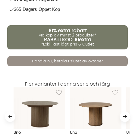
365 Dagars Öppet Köp
10%
extra rabatt
vid köp av minst 2 produkter*
RABATTKOD: 10extra
*Exkl. Fast lågt pris & Outlet
Vi använder AI för att svara på dina frågor. Konversationen
Handla nu, betala i slutet av oktober
sparas i upp till 24 timmar för att kunna hjälpa dig. Vi delar
inte dina uppgifter med tredje part. Läs mer i vår
integritetspolicy.
Jag godkänner att konversationen sparas
Fler varianter i denna serie och färg
Lägg till i önskelista: UNO Matbord 120-167 B
Lägg till i ö
Starta chatten
Uno
Uno
Uno