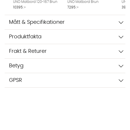
UNO Matbord 120-167 Brun
UNO Matbord Brun
UNO 
10395 :-
7295 :-
3995
Mått & Specifikationer
Produktfakta
Frakt & Returer
Betyg
GPSR