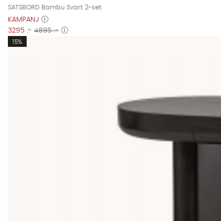
SATSBORD Bambu Svart 2-set
KAMPANJ
3295 :-
4895 :-
15%