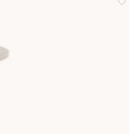
d så du enkelt kan placera bort telefon eller bok före
öblemangen. Mät höjden på möbeln som sidobordet ska stå
 som avlastning i hallen. Det är lätt att ställa saker på och
soffa eller fåtölj men fungerar även som
soffbord
till en
använder det längs väggen i sovrummet. För den som vill
ller tidningar. En låda eller korg under skivan döljer sladdar,
 räknas, eller i hem där man snabbt vill städa undan småsaker
r opraktisk.
ffbordet binder ihop vardagsrummet. Ett sidobord i metall
 upp hörniga soffgrupper medan fyrkantiga sidobord passar
rullbara serveringsbord
.