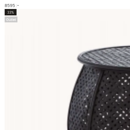
8595 :-
33%
Outlet