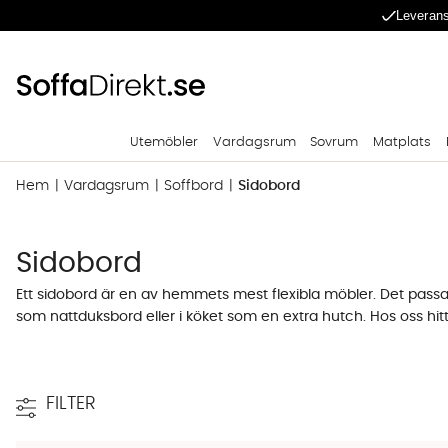
Leverans
Utemöbler
Vardagsrum
Sovrum
Matplats
Hem
Vardagsrum
Soffbord
Sidobord
Sidobord
Ett sidobord är en av hemmets mest flexibla möbler. Det passar
som nattduksbord eller i köket som en extra hutch. Hos oss hit
både i höjd, bredd och längd. Valet handlar om var i hemmet
Sidobord efter plats - Hall, sovrum, vard
FILTER
Samma möbeltyp fungerar i flera rum, men förväntningarna man 
jackor och nycklar som kastas ned, ofta i högre format med en