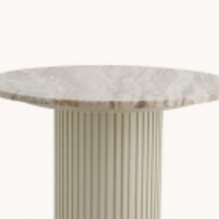
met blir sidobordet ofta nattduksbord och bör matcha sängens höj
mpa och skapa stämning utan att skifta fokus från de större m
m lätt kan både se och kännas fel.
rar funktionen
rd, ofta 60 till 75 cm, fungerar som konsolbord bakom soffan eller
 Ett lågt sidobord, under 50 cm, fungerar bättre bredvid en låg 
a ligga i nivå med soffans armstöd eller sängens madrass om du 
.
är du behöver mer än en yta
gga till förvaring. En hylla under toppskivan ger plats för böcker e
ord är särskilt praktiska i mindre rum där varje kvadratcentimeter
bordet står på en fast plats, eftersom en rörlig möbel med låda bli
r soffan och stilen
bordet och övrig inredning. Ett sidobord i samma träslag som so
ra rund, fyrkantig eller asymmetrisk, och runda sidobord mjukar
uttalad accent i rummet finns det
sidobord med gulddetaljer
eller