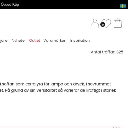
 Öppet Köp
/ 
Önskelis
0
Va
ljare
Nyheter
Outlet
Varumärken
Inspiration
Antal träffar:
325
id soffan som extra yta för lampa och dryck, i sovrummet
t. På grund av sin versitalitet så varierar de kraftigt i storlek
I hallen behöver du ett sidobord som tål att mötas av våta
ampa, fjärrkontroll och ett glas och passar både högt och
Lägg till 