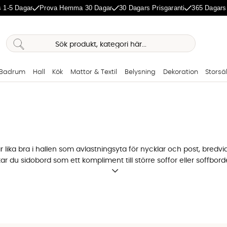
 1-5 Dagar
Prova Hemma 30 Dagar
30 Dagars Prisgaranti
365 Dagars
Badrum
Hall
Kök
Mattor & Textil
Belysning
Dekoration
Storsä
 lika bra i hallen som avlastningsyta för nycklar och post, bredv
tar du sidobord som ett kompliment till
större soffor
eller soffborde
 bordet ska stå och vad som behöver rymmas på det.
agsrum eller kök
har på sitt sidobord skiljer sig åt beroende på dess placering. 
 smalare mer smidig toppskiva. Bredvid soffan är det en yta för l