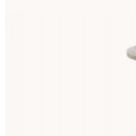
lågt beroende på armstödshöjden på din soffa/fåtölj. I sovrum
läggdags. I vardagsrummets hörn kan ett sidobord bära en la
bredvid innan du väljer, på så vis slipper du en nivåskillnad so
Högt eller lågt sidobord - Hur höjden änd
Höjden på sidobordet avgör hur du använder det. Ett högt sidobo
påminner mer om en avlastningsyta än det gör om ett soffbord.
mindre soffmodell. Tumregeln är att sidobordets toppskiva sk
variera höjd efter tillfälle finns det
satsbord med olika höjd
i set
Sidobord med förvaring eller hyllplan, n
Den vanligaste uppgraderingen från ett vanligt sidobord är att lä
fjärrkontroller eller annat som du inte vill se. Förvaringssidob
innan gäster kommer. Tänk på att förvaring ofta kräver att sido
Material och form, hur sidobordet matcha
Sidobordets material och form bör harmoniera med soffan, soff
eller glas ger en modernare och lättare känsla. Formen kan va
bättre i rum med tydlig geometri. För den som vill ha en mer 