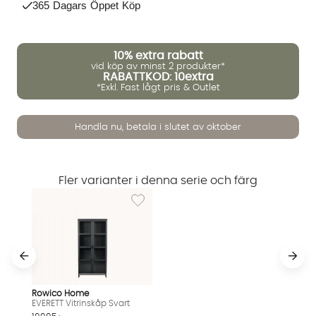
365 Dagars Öppet Köp
10%
extra rabatt
vid köp av minst 2 produkter*
RABATTKOD: 10extra
*Exkl. Fast lågt pris & Outlet
Handla nu, betala i slutet av oktober
Vi använder AI för att svara på dina frågor. Konversationen
sparas i upp till 24 timmar för att kunna hjälpa dig. Vi delar
Fler varianter i denna serie och färg
inte dina uppgifter med tredje part. Läs mer i vår
Lägg till i önskelista: EVERETT Vitrinskåp Svar
integritetspolicy.
Jag godkänner att konversationen sparas
Starta chatten
Rowico Home
EVERETT Vitrinskåp Svart