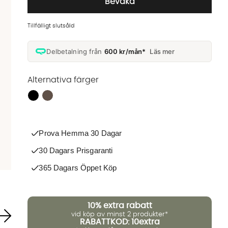
Bevaka
Tillfälligt slutsåld
Delbetalning från
600 kr/mån*
Läs mer
Alternativa färger
Finns även i dessa färger:
Prova Hemma 30 Dagar
30 Dagars Prisgaranti
365 Dagars Öppet Köp
10%
extra rabatt
vid köp av minst 2 produkter*
RABATTKOD: 10extra