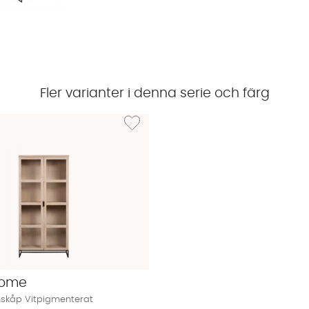
Fler varianter i denna serie och färg
EVERETT Sideboard 160 Vitpigmenterat
Lägg till i önskelista: EVERETT Vitrinskåp Vitp
Home
nskåp Vitpigmenterat