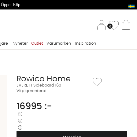
 Öppet Köp
/ 
Önskelis
0
Va
ljare
Nyheter
Outlet
Varumärken
Inspiration
Rowico Home
Lägg till i önskelista: E
EVERETT Sideboard 160
Vitpigmenterat
16995
:-