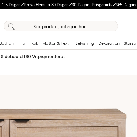
 1-5 Dagar
Prova Hemma 30 Dagar
30 Dagars Prisgaranti
365 Dagars
Badrum
Hall
Kök
Mattor & Textil
Belysning
Dekoration
Storsä
 Sideboard 160 Vitpigmenterat