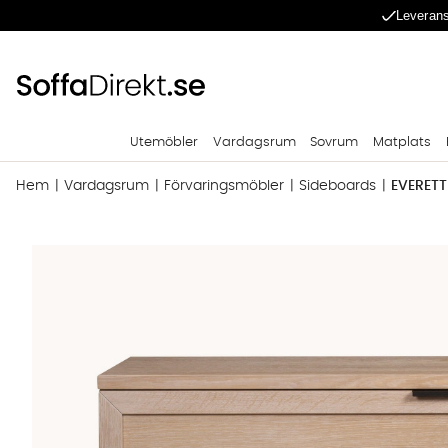
Leverans
Utemöbler
Vardagsrum
Sovrum
Matplats
Hem
Vardagsrum
Förvaringsmöbler
Sideboards
EVERETT
Produktbilder EVERETT Sideboard 160 Vitpigmenterat