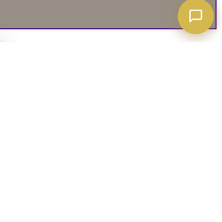
A ATT VETA
03. SOCIALA MEDIER
iates
Instagram
soffguide
Facebook
iepolicy
Pinterest
R
TikTok
 rätt soffa
Youtube