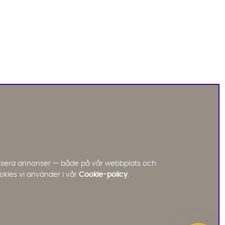
Sofia Direkt
AI-assistent
Vi använder AI för att svara på dina frågor.
Konversationen sparas i upp till 24 timmar för att
kunna hjälpa dig. Vi delar inte dina uppgifter med
tredje part. Läs mer i vår integritetspolicy.
Jag godkänner att konversationen sparas
nalisera annonser — både på vår webbplats och
Starta chatten
okies vi använder i vår
Cookie-policy
.