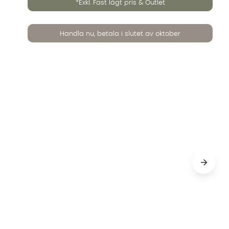
*Exkl. Fast lågt pris & Outlet
Handla nu, betala i slutet av oktober
igmenterat