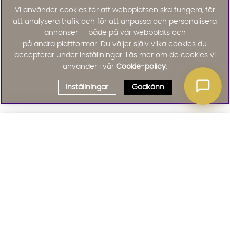
Vi använder cookies för att webbplatsen ska fungera, för
att analysera trafik och för att anpassa och personalisera
annonser — både på vår webbplats och
på andra plattformar. Du väljer själv vilka cookies du
accepterar under inställningar. Läs mer om de cookies vi
använder i vår
Cookie-policy
.
Inställningar
Godkänn
Välj delbetalning
Qliro
· Fast månadsbelopp
Signa upp till vårt nyhetsbrev
Produktpris
Missa inte våra nyhetsbrev som är fyllda med erbjudanden, nyheter
och inspiration
Representativt exempel